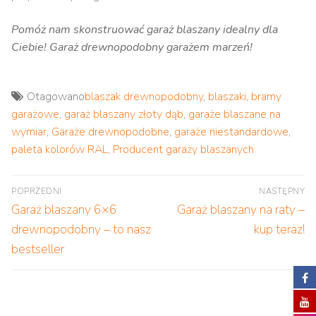
Pomóż nam skonstruować garaż blaszany idealny dla
Ciebie! Garaż drewnopodobny garażem marzeń!
Otagowano
blaszak drewnopodobny
,
blaszaki
,
bramy
garażowe
,
garaż blaszany złoty dąb
,
garaże blaszane na
wymiar
,
Garaże drewnopodobne
,
garaże niestandardowe
,
paleta kolorów RAL
,
Producent garaży blaszanych
Nawigacja
POPRZEDNI
NASTĘPNY
wpisu
Poprzedni
Następny
Garaż blaszany 6×6
Garaż blaszany na raty –
wpis:
wpis:
drewnopodobny – to nasz
kup teraz!
bestseller