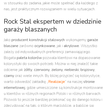
w stosunku do zadania, jakie może spełniać dla każdego z
nas, jest praktycznym rozwiązaniem w wielu sytuacjach.
Rock Stal ekspertem w dziedzinie
garaży blaszanych
Jako
producent konstrukcji stalowych
wykonujemy
garaże
blaszane
zarówno
ocynkowane
, jak i
akrylowe
. Wszystko
zależy od indywidualnych preferencji zamawiającego.
Bogata
paleta kolorów
pozwala klientowi na dopasowanie
kolorystyki do swoich potrzeb. Można w niej znaleźć takie
odcienie jak
żółty
,
czerwony
,
zielony
,
niebieski
,
brązowy
,
czarny
oraz wiele innych. By bliżej przyjrzeć się kolorystyce,
warto odwiedzić zakładkę „
Realizacje
” na naszej
stronie
internetowej
, gdzie umieszczone są konstrukcje montowane
u klientów w różnych regionach Polski i w różnych barwach.
Pozwoli to jeszcze bardziej przekonać się do danego koloru i
zdecydować na taki, o którym marzyliście, a baliście się