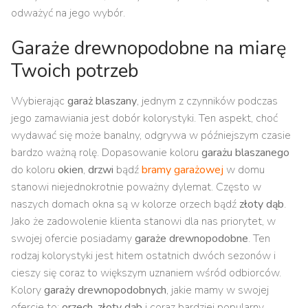
odważyć na jego wybór.
Garaże drewnopodobne na miarę
Twoich potrzeb
Wybierając
garaż blaszany
, jednym z czynników podczas
jego zamawiania jest dobór kolorystyki. Ten aspekt, choć
wydawać się może banalny, odgrywa w późniejszym czasie
bardzo ważną rolę. Dopasowanie koloru
garażu blaszanego
do koloru
okien
,
drzwi
bądź
bramy garażowej
w domu
stanowi niejednokrotnie poważny dylemat. Często w
naszych domach okna są w kolorze orzech bądź
złoty dąb
.
Jako że zadowolenie klienta stanowi dla nas priorytet, w
swojej ofercie posiadamy
garaże drewnopodobne
. Ten
rodzaj kolorystyki jest hitem ostatnich dwóch sezonów i
cieszy się coraz to większym uznaniem wśród odbiorców.
Kolory
garaży drewnopodobnych
, jakie mamy w swojej
ofercie to:
orzech
,
złoty dąb
i coraz bardziej popularny