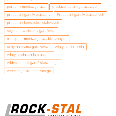
poradnik montaż garażu
producent bram garażowych
producent garaży blaszany
Producent garaży blaszanych
producent konstrukcji stalowych
segmentowe bramy garażowe
transport i montaż garaży blaszanych
uchylna brama garażowa
wiaty i zadaszenia
wiaty i zadaszenia blaszane
wideo montaż garaż blaszanego
wycena garażu blaszanego