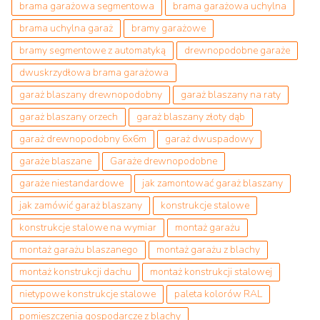
brama garażowa segmentowa
brama garażowa uchylna
brama uchylna garaż
bramy garażowe
bramy segmentowe z automatyką
drewnopodobne garaże
dwuskrzydłowa brama garażowa
garaż blaszany drewnopodobny
garaż blaszany na raty
garaż blaszany orzech
garaż blaszany złoty dąb
garaż drewnopodobny 6x6m
garaż dwuspadowy
garaże blaszane
Garaże drewnopodobne
garaże niestandardowe
jak zamontować garaż blaszany
jak zamówić garaż blaszany
konstrukcje stalowe
konstrukcje stalowe na wymiar
montaż garażu
montaż garażu blaszanego
montaż garażu z blachy
montaż konstrukcji dachu
montaż konstrukcji stalowej
nietypowe konstrukcje stalowe
paleta kolorów RAL
pomieszczenia gospodarcze z blachy