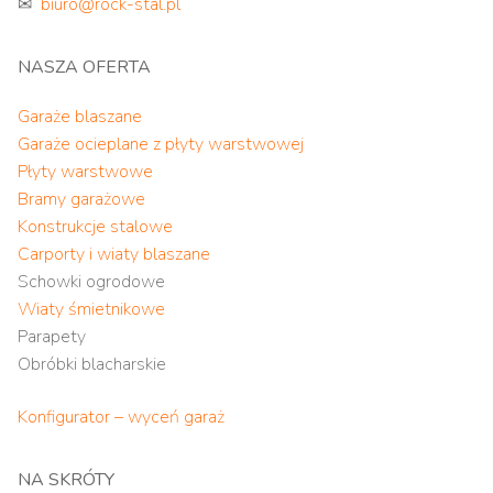
✉
biuro@rock-stal.pl
NASZA OFERTA
Garaże blaszane
Garaże ocieplane z płyty warstwowej
Płyty warstwowe
Bramy garażowe
Konstrukcje stalowe
Carporty i wiaty blaszane
Schowki ogrodowe
Wiaty śmietnikowe
Parapety
Obróbki blacharskie
Konfigurator – wyceń garaż
NA SKRÓTY