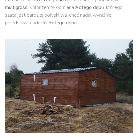
multigross
. Kolor ten to odmiana
złotego dębu
, którego
szata jest bardziej połyskliwa, choć nadal wyraźnie
przedstawia odcień
złotego dębu
.