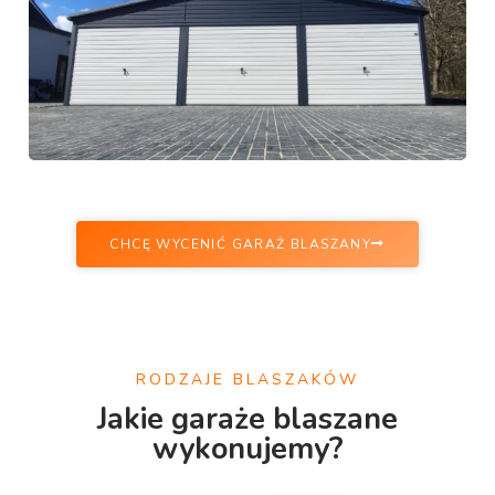
CHCĘ WYCENIĆ GARAŻ BLASZANY
RODZAJE BLASZAKÓW
Jakie garaże blaszane
wykonujemy?