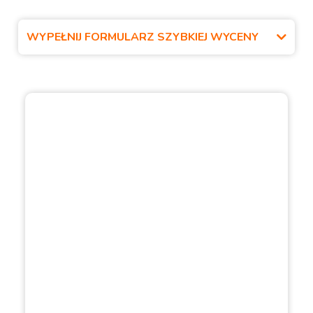
WYPEŁNIJ FORMULARZ SZYBKIEJ WYCENY
Filmy z realizacji garaży
Zapraszamy do obejrzenia filmów z
rzeczywistych realizacji garaży blaszanych
Rock-Stal z omówieniem kluczowych
praktycznych elementów.