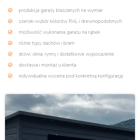
produkcja garaży blaszanych na wymiar
szeroki wybór kolorów RAL i drewnopodobnych
możliwość wykonania garażu na rąbek
różne typy dachów i bram
drzwi, okna, rynny i dodatkowe wyposażenie
dostawa i montaż u klienta
indywidualna wycena pod konkretną konfigurację