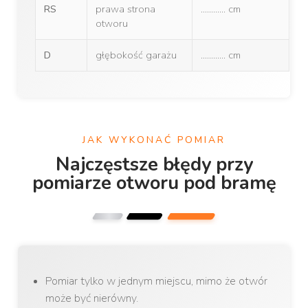
RS
prawa strona
............ cm
otworu
D
głębokość garażu
............ cm
JAK WYKONAĆ POMIAR
Najczęstsze błędy przy
pomiarze otworu pod bramę
Pomiar tylko w jednym miejscu, mimo że otwór
może być nierówny.