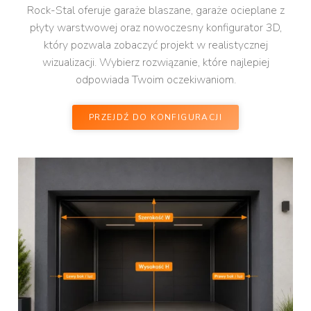
Rock-Stal oferuje garaże blaszane, garaże ocieplane z
płyty warstwowej oraz nowoczesny konfigurator 3D,
który pozwala zobaczyć projekt w realistycznej
wizualizacji. Wybierz rozwiązanie, które najlepiej
odpowiada Twoim oczekiwaniom.
PRZEJDŹ DO KONFIGURACJI