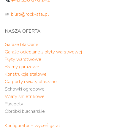
+48 530 676 942
✉
biuro@rock-stal.pl
NASZA OFERTA
Garaże blaszane
Garaże ocieplane z płyty warstwowej
Płyty warstwowe
Bramy garażowe
Konstrukcje stalowe
Carporty i wiaty blaszane
Schowki ogrodowe
Wiaty śmietnikowe
Parapety
Obróbki blacharskie
Konfigurator – wyceń garaż