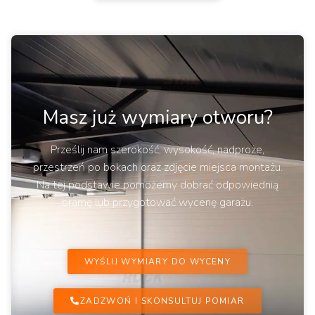
Masz już wymiary otworu?
Prześlij nam szerokość, wysokość, nadproże,
przestrzeń po bokach oraz zdjęcie miejsca montażu.
Na tej podstawie pomożemy dobrać odpowiednią
bramę lub przygotować wycenę garażu.
WYŚLIJ WYMIARY DO WYCENY
ZADZWOŃ I SKONSULTUJ POMIAR