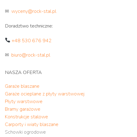
✉
wyceny@rock-stal.pl
Doradztwo techniczne:
+48 530 676 942
✉
biuro@rock-stal.pl
NASZA OFERTA
Garaże blaszane
Garaże ocieplane z płyty warstwowej
Płyty warstwowe
Bramy garażowe
Konstrukcje stalowe
Carporty i wiaty blaszane
Schowki ogrodowe