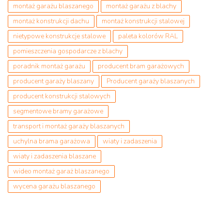
montaż garażu blaszanego
montaż garażu z blachy
montaż konstrukcji dachu
montaż konstrukcji stalowej
nietypowe konstrukcje stalowe
paleta kolorów RAL
pomieszczenia gospodarcze z blachy
poradnik montaż garażu
producent bram garażowych
producent garaży blaszany
Producent garaży blaszanych
producent konstrukcji stalowych
segmentowe bramy garażowe
transport i montaż garaży blaszanych
uchylna brama garażowa
wiaty i zadaszenia
wiaty i zadaszenia blaszane
wideo montaż garaż blaszanego
wycena garażu blaszanego