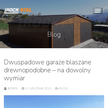
Przejdź
do
treści
Blog
Dwuspadowe garaże blaszane
drewnopodobne – na dowolny
wymiar
ADMIN
11 GRUDNIA 2021
BLOG