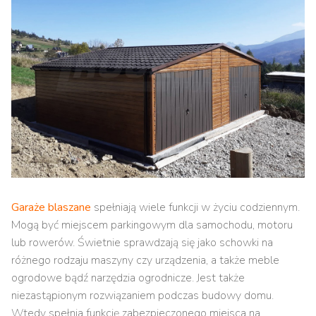
Garaże blaszane
spełniają wiele funkcji w życiu codziennym.
Mogą być miejscem parkingowym dla samochodu, motoru
lub rowerów. Świetnie sprawdzają się jako schowki na
różnego rodzaju maszyny czy urządzenia, a także meble
ogrodowe bądź narzędzia ogrodnicze. Jest także
niezastąpionym rozwiązaniem podczas budowy domu.
Wtedy spełnia funkcję zabezpieczonego miejsca na