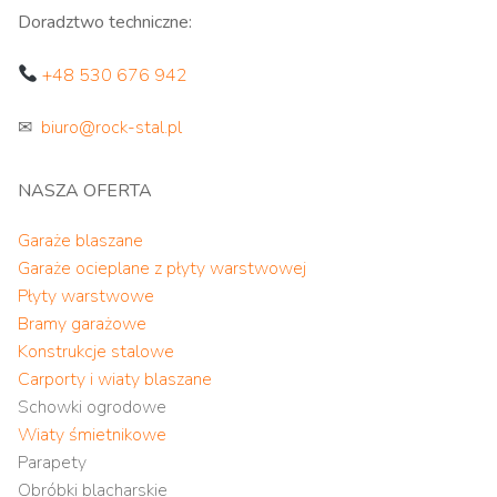
Doradztwo techniczne:
+48 530 676 942
✉
biuro@rock-stal.pl
NASZA OFERTA
Garaże blaszane
Garaże ocieplane z płyty warstwowej
Płyty warstwowe
Bramy garażowe
Konstrukcje stalowe
Carporty i wiaty blaszane
Schowki ogrodowe
Wiaty śmietnikowe
Parapety
Obróbki blacharskie