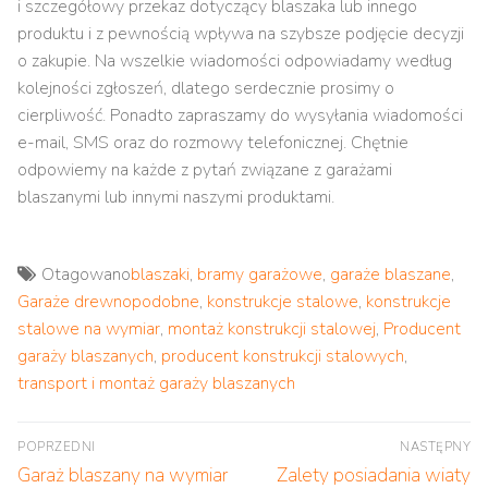
i szczegółowy przekaz dotyczący blaszaka lub innego
produktu i z pewnością wpływa na szybsze podjęcie decyzji
o zakupie. Na wszelkie wiadomości odpowiadamy według
kolejności zgłoszeń, dlatego serdecznie prosimy o
cierpliwość. Ponadto zapraszamy do wysyłania wiadomości
e-mail, SMS oraz do rozmowy telefonicznej. Chętnie
odpowiemy na każde z pytań związane z garażami
blaszanymi lub innymi naszymi produktami.
Otagowano
blaszaki
,
bramy garażowe
,
garaże blaszane
,
Garaże drewnopodobne
,
konstrukcje stalowe
,
konstrukcje
stalowe na wymiar
,
montaż konstrukcji stalowej
,
Producent
garaży blaszanych
,
producent konstrukcji stalowych
,
transport i montaż garaży blaszanych
Nawigacja
POPRZEDNI
NASTĘPNY
wpisu
Poprzedni
Następny
Garaż blaszany na wymiar
Zalety posiadania wiaty