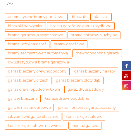
TAGI
automatyczne bramy garażowe
blaszak
blaszaki
blaszaki na wymiar
brama garażowa dwuskrzydłowa
brama garażowa segmentowa
brama garażowa uchylna
brama uchylna garaż
bramy garażowe
bramy segmentowe z automatyką
drewnopodobne garaże
dwuskrzydłowa brama garażowa
garaż blaszany drewnopodobny
garaż blaszany na raty
garaż blaszany orzech
garaż blaszany złoty dąb
garaż drewnopodobny 6x6m
garaż dwuspadowy
garaże blaszane
Garaże drewnopodobne
garaże niestandardowe
jak zamontować garaż blaszany
jak zamówić garaż blaszany
konstrukcje stalowe
konstrukcje stalowe na wymiar
montaż garażu