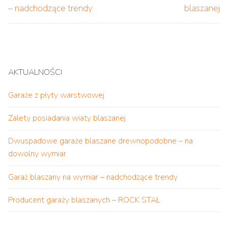
wpis:
wpis:
– nadchodzące trendy
blaszanej
AKTUALNOŚCI
Garaże z płyty warstwowej
Zalety posiadania wiaty blaszanej
Dwuspadowe garaże blaszane drewnopodobne – na
dowolny wymiar
Garaż blaszany na wymiar – nadchodzące trendy
Producent garaży blaszanych – ROCK STAL