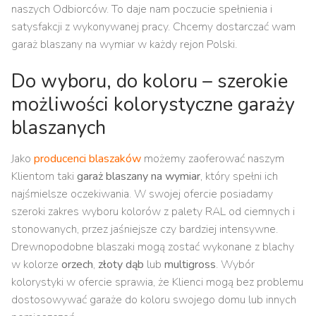
naszych Odbiorców. To daje nam poczucie spełnienia i
satysfakcji z wykonywanej pracy. Chcemy dostarczać wam
garaż blaszany na wymiar w każdy rejon Polski.
Do wyboru, do koloru – szerokie
możliwości kolorystyczne garaży
blaszanych
Jako
producenci blaszaków
możemy zaoferować naszym
Klientom taki
garaż
blaszany na wymiar
, który spełni ich
najśmielsze oczekiwania. W swojej ofercie posiadamy
szeroki zakres wyboru kolorów z palety RAL od ciemnych i
stonowanych, przez jaśniejsze czy bardziej intensywne.
Drewnopodobne blaszaki mogą zostać wykonane z blachy
w kolorze
orzech
,
złoty dąb
lub
multigross
. Wybór
kolorystyki w ofercie sprawia, że Klienci mogą bez problemu
dostosowywać garaże do koloru swojego domu lub innych