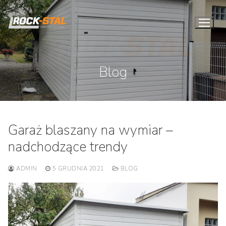
Przejdź
do
treści
Blog
Garaż blaszany na wymiar –
nadchodzące trendy
ADMIN
5 GRUDNIA 2021
BLOG