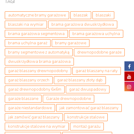
TAGI
automatyczne bramy garażowe
blaszak
blaszaki
blaszaki na wymiar
brama garażowa dwuskrzydłowa
brama garażowa segmentowa
brama garażowa uchylna
brama uchylna garaż
bramy garażowe
bramy segmentowe z automatyką
drewnopodobne garaże
dwuskrzydłowa brama garażowa
garaż blaszany drewnopodobny
garaż blaszany na raty
garaż blaszany orzech
garaż blaszany złoty dąb
garaż drewnopodobny 6x6m
garaż dwuspadowy
garaże blaszane
Garaże drewnopodobne
garaże niestandardowe
jak zamontować garaż blaszany
jak zamówić garaż blaszany
konstrukcje stalowe
konstrukcje stalowe na wymiar
montaż garażu