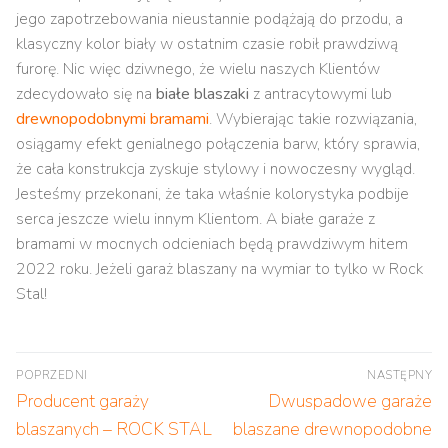
jego zapotrzebowania nieustannie podążają do przodu, a
klasyczny kolor biały w ostatnim czasie robił prawdziwą
furorę. Nic więc dziwnego, że wielu naszych Klientów
zdecydowało się na
białe blaszaki
z antracytowymi lub
drewnopodobnymi bramami
. Wybierając takie rozwiązania,
osiągamy efekt genialnego połączenia barw, który sprawia,
że cała konstrukcja zyskuje stylowy i nowoczesny wygląd.
Jesteśmy przekonani, że taka właśnie kolorystyka podbije
serca jeszcze wielu innym Klientom. A białe garaże z
bramami w mocnych odcieniach będą prawdziwym hitem
2022 roku. Jeżeli garaż blaszany na wymiar to tylko w Rock
Stal!
Nawigacja
POPRZEDNI
NASTĘPNY
wpisu
Poprzedni
Następny
Producent garaży
Dwuspadowe garaże
wpis:
wpis:
blaszanych – ROCK STAL
blaszane drewnopodobne