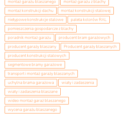
montaż garażu blaszanego
montaż garażu z blachy
montaż konstrukcji dachu
montaż konstrukcji stalowej
nietypowe konstrukcje stalowe
paleta kolorów RAL
pomieszczenia gospodarcze z blachy
poradnik montaż garażu
producent bram garażowych
producent garaży blaszany
Producent garaży blaszanych
producent konstrukcji stalowych
segmentowe bramy garażowe
transport i montaż garaży blaszanych
uchylna brama garażowa
wiaty i zadaszenia
wiaty i zadaszenia blaszane
wideo montaż garaż blaszanego
wycena garażu blaszanego