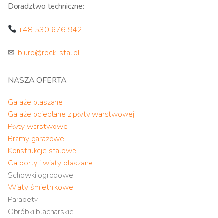
Doradztwo techniczne:
+48 530 676 942
✉
biuro@rock-stal.pl
NASZA OFERTA
Garaże blaszane
Garaże ocieplane z płyty warstwowej
Płyty warstwowe
Bramy garażowe
Konstrukcje stalowe
Carporty i wiaty blaszane
Schowki ogrodowe
Wiaty śmietnikowe
Parapety
Obróbki blacharskie