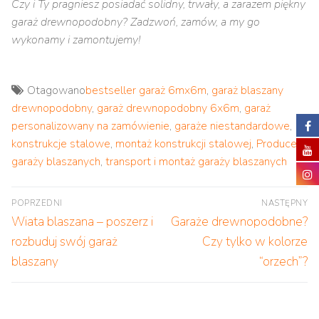
Czy i Ty pragniesz posiadać solidny, trwały, a zarazem piękny
garaż drewnopodobny? Zadzwoń, zamów, a my go
wykonamy i zamontujemy!
Otagowano
bestseller garaż 6mx6m
,
garaż blaszany
drewnopodobny
,
garaż drewnopodobny 6x6m
,
garaż
personalizowany na zamówienie
,
garaże niestandardowe
,
konstrukcje stalowe
,
montaż konstrukcji stalowej
,
Producent
garaży blaszanych
,
transport i montaż garaży blaszanych
Nawigacja
POPRZEDNI
NASTĘPNY
wpisu
Poprzedni
Następny
Wiata blaszana – poszerz i
Garaże drewnopodobne?
wpis:
wpis:
rozbuduj swój garaż
Czy tylko w kolorze
blaszany
“orzech”?