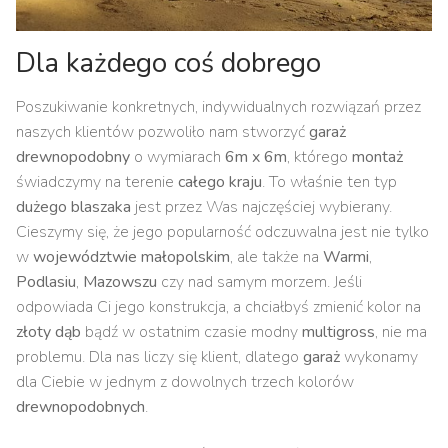
Dla każdego coś dobrego
Poszukiwanie konkretnych, indywidualnych rozwiązań przez
naszych klientów pozwoliło nam stworzyć
garaż
drewnopodobny
o wymiarach
6m x 6m
, którego
montaż
świadczymy na terenie
całego kraju
. To właśnie ten typ
dużego blaszaka
jest przez Was najczęściej wybierany.
Cieszymy się, że jego popularność odczuwalna jest nie tylko
w
województwie małopolskim
, ale także na
Warmi
,
Podlasiu
,
Mazowszu
czy nad samym morzem. Jeśli
odpowiada Ci jego konstrukcja, a chciałbyś zmienić kolor na
złoty dąb
bądź w ostatnim czasie modny
multigross
, nie ma
problemu. Dla nas liczy się klient, dlatego
garaż
wykonamy
dla Ciebie w jednym z dowolnych trzech kolorów
drewnopodobnych
.