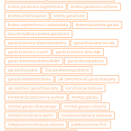
brama garażowa segmentowa
brama garażowa uchylna
brama uchylna garaż
bramy garażowe
bramy segmentowe z automatyką
drewnopodobne garaże
dwuskrzydłowa brama garażowa
garaż blaszany drewnopodobny
garaż blaszany na raty
garaż blaszany orzech
garaż blaszany złoty dąb
garaż drewnopodobny 6x6m
garaż dwuspadowy
garaże blaszane
Garaże drewnopodobne
garaże niestandardowe
jak zamontować garaż blaszany
jak zamówić garaż blaszany
konstrukcje stalowe
konstrukcje stalowe na wymiar
montaż garażu
montaż garażu blaszanego
montaż garażu z blachy
montaż konstrukcji dachu
montaż konstrukcji stalowej
nietypowe konstrukcje stalowe
paleta kolorów RAL