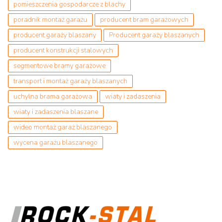
pomieszczenia gospodarcze z blachy
poradnik montaż garażu
producent bram garażowych
producent garaży blaszany
Producent garaży blaszanych
producent konstrukcji stalowych
segmentowe bramy garażowe
transport i montaż garaży blaszanych
uchylna brama garażowa
wiaty i zadaszenia
wiaty i zadaszenia blaszane
wideo montaż garaż blaszanego
wycena garażu blaszanego