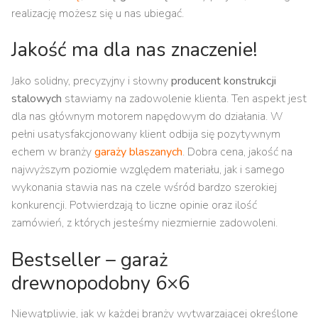
realizację możesz się u nas ubiegać.
Jakość ma dla nas znaczenie!
Jako solidny, precyzyjny i słowny
producent konstrukcji
stalowych
stawiamy na zadowolenie klienta. Ten aspekt jest
dla nas głównym motorem napędowym do działania. W
pełni usatysfakcjonowany klient odbija się pozytywnym
echem w branży
garaży blaszanych
. Dobra cena, jakość na
najwyższym poziomie względem materiału, jak i samego
wykonania stawia nas na czele wśród bardzo szerokiej
konkurencji. Potwierdzają to liczne opinie oraz ilość
zamówień, z których jesteśmy niezmiernie zadowoleni.
Bestseller – garaż
drewnopodobny 6×6
Niewątpliwie, jak w każdej branży wytwarzającej określone