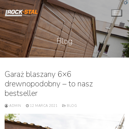
Przejdź
do
treści
Blog
Garaż blaszany 6×6
drewnopodobny – to nasz
bestseller
ADMIN
12 MARCA 2021
BLOG