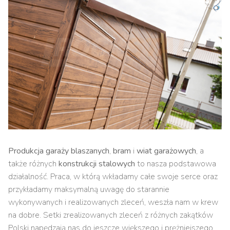
Produkcja garaży blaszanych
,
bram
i
wiat garażowych
, a
także różnych
konstrukcji stalowych
to nasza podstawowa
działalność. Praca, w którą wkładamy całe swoje serce oraz
przykładamy maksymalną uwagę do starannie
wykonywanych i realizowanych zleceń, weszła nam w krew
na dobre. Setki zrealizowanych zleceń z różnych zakątków
Polski napędzają nas do jeszcze większego i prężniejszego