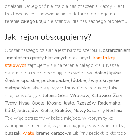
działania. Odległość nie ma dla nas znaczenia. Każdy klient
traktowany jest indywidualnie, a dotarcie do niego na
terenie
całego kraju
nie stanowi dla nas żadnego problemu.
Jaki rejon obsługujemy?
Obszar naszego działania jest bardzo szeroki.
Dostarczaniem
i
montażem garaży blaszanych
oraz innych
konstrukcji
stalowych
zajmujemy się na terenie całego kraju. Nasze
ostatnie realizacje obejmują województwa
dolnośląskie
,
śląskie
,
opolskie
,
podkarpackie
,
łódzkie
,
świętokrzyskie
i
małopolskie
, skąd się wywodzimy. Odwiedziliśmy takie
miejscowości, jak:
Jelenia Góra
,
Wrocław
,
Katowice
,
Żory
,
Tychy
,
Nysa
,
Opole
,
Krosno
,
Jasło
,
Rzeszów
,
Radomsko
,
Łódź
,
Jędrzejów
,
Kielce
,
Kraków
,
Nowy Sącz
czy
Bochnia
.
Tak, więc dotrzemy w każde miejsce, w którym tylko
zapragniesz mieć swój wymarzony, jedyny w swoim rodzaju
blaszak
,
wiatę
,
bramę garażową
lub inny projekt, o którego