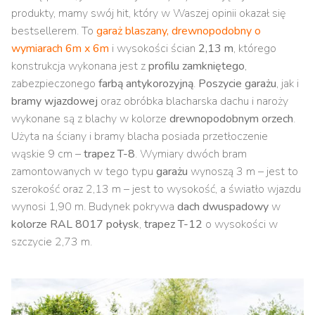
produkty, mamy swój hit, który w Waszej opinii okazał się
bestsellerem. To
garaż blaszany, drewnopodobny o
wymiarach 6m x 6m
i wysokości ścian
2,13 m
, którego
konstrukcja wykonana jest z
profilu zamkniętego
,
zabezpieczonego
farbą antykorozyjną
.
Poszycie garażu
, jak i
bramy wjazdowej
oraz obróbka blacharska dachu i naroży
wykonane są z blachy w kolorze
drewnopodobnym orzech
.
Użyta na ściany i bramy blacha posiada przetłoczenie
wąskie 9 cm –
trapez T-8
. Wymiary dwóch bram
zamontowanych w tego typu
garażu
wynoszą 3 m – jest to
szerokość oraz 2,13 m – jest to wysokość, a światło wjazdu
wynosi 1,90 m. Budynek pokrywa
dach dwuspadowy
w
kolorze RAL 8017 połysk
,
trapez T-12
o wysokości w
szczycie 2,73 m.