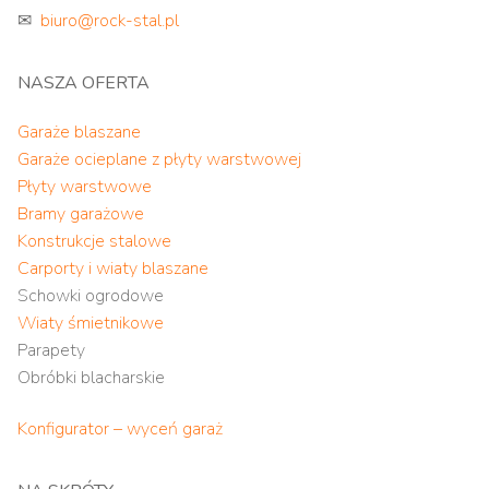
✉
biuro@rock-stal.pl
NASZA OFERTA
Garaże blaszane
Garaże ocieplane z płyty warstwowej
Płyty warstwowe
Bramy garażowe
Konstrukcje stalowe
Carporty i wiaty blaszane
Schowki ogrodowe
Wiaty śmietnikowe
Parapety
Obróbki blacharskie
Konfigurator – wyceń garaż