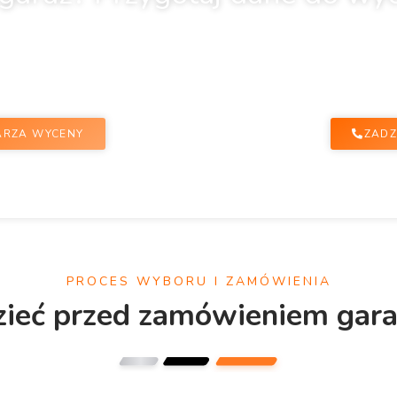
ebujesz, prześlij nam podstawowe informacje: typ garażu, orientacyj
gotujemy indywidualną wycenę.
ARZA WYCENY
ZADZ
PROCES WYBORU I ZAMÓWIENIA
zieć przed zamówieniem gara