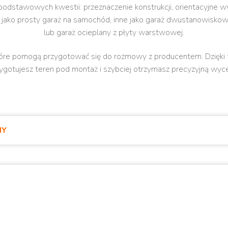
podstawowych kwestii: przeznaczenie konstrukcji, orientacyjne wym
ę jako prosty garaż na samochód, inne jako garaż dwustanowisko
lub garaż ocieplany z płyty warstwowej.
które pomogą przygotować się do rozmowy z producentem. Dzięki 
ygotujesz teren pod montaż i szybciej otrzymasz precyzyjną wyc
NY
alizacji garaży