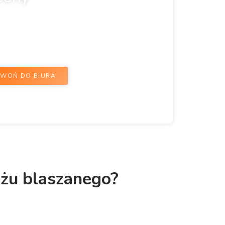
ne wymiary, kolor, rodzaj dachu, bramy i
WOŃ DO BIURA
żu blaszanego?