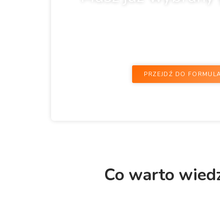
Jeżeli wiesz już, jakiej konstrukcji potrz
miejsce montażu. Na tej podstawie przy
PRZEJDŹ DO FORMUL
Co warto wied