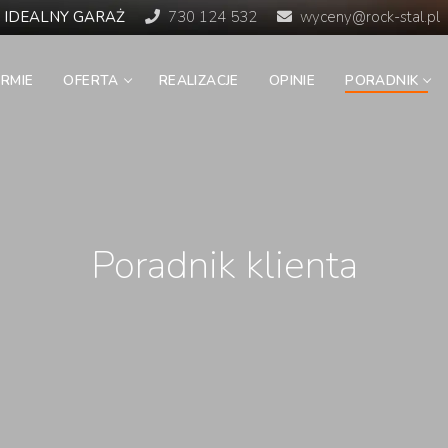
 IDEALNY GARAŻ
730 124 532
wyceny@rock-stal.pl
IRMIE
OFERTA
REALIZACJE
OPINIE
PORADNIK
Poradnik klienta