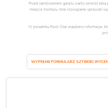
Przed zamówieniem garażu warto określić kilka 
miejsce montażu. Inne rozwiązanie sprawdzi si
W poradniku Rock-Stal znajdziesz informacje, 
prz
WYPEŁNIJ FORMULARZ SZYBKIEJ WYCE
Filmy z realizacji garaży
Zapraszamy do obejrzenia filmów z rzeczywistych re