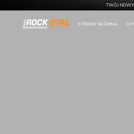
TWÓJ NOWY
STRONA GŁÓWNA
O F