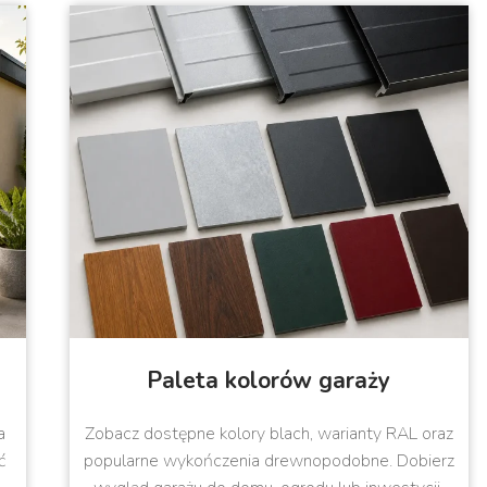
Paleta kolorów garaży
a
Zobacz dostępne kolory blach, warianty RAL oraz
ć
popularne wykończenia drewnopodobne. Dobierz