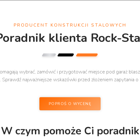
PRODUCENT KONSTRUKCJI STALOWYCH
Poradnik klienta Rock-Sta
omagają wybrać, zamówić i przygotować miejsce pod garaż blaszany
. Sprawdź najważniejsze wskazówki przed złożeniem zapytania o
POPROŚ O WYCENĘ
W czym pomoże Ci poradnik