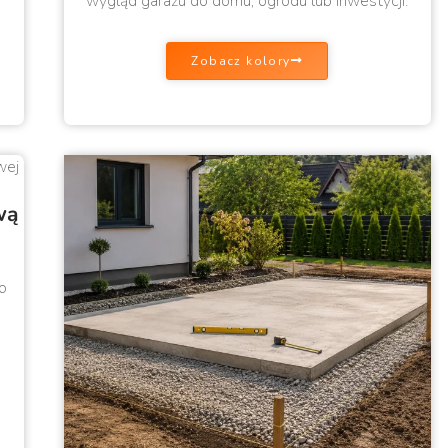
wygląd garażu do domu, ogrodu lub inwestycji.
Zobacz kolory
wą
o