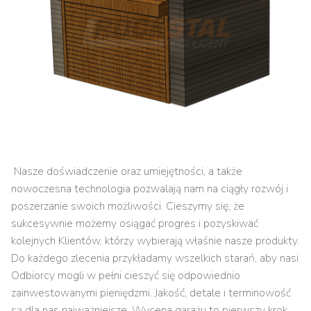
Nasze doświadczenie oraz umiejętności, a także
nowoczesna technologia pozwalają nam na ciągły rozwój i
poszerzanie swoich możliwości. Cieszymy się, że
sukcesywnie możemy osiągać progres i pozyskiwać
kolejnych Klientów, którzy wybierają właśnie nasze produkty.
Do każdego zlecenia przykładamy wszelkich starań, aby nasi
Odbiorcy mogli w pełni cieszyć się odpowiednio
zainwestowanymi pieniędzmi. Jakość, detale i terminowość
są dla nas najważniejsze. Wycena garażu to pierwszy krok,