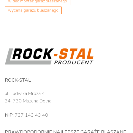
wideo montaż garaż blaszanego
wycena garażu blaszanego
ROCK-STAL
ul. Ludwika Mroza 4
34-730 Mszana Dolna
NIP:
737 143 43 40
PRAWDOPODOBNIE NAJLEPSZE GARAŻE BLASZANE