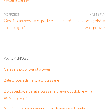
wycena garaży
Nawigacja
POPRZEDNI
NASTĘPNY
wpisu
Poprzedni
Następny
Garaż blaszany w ogrodzie
Jesień – czas porządków
wpis:
wpis:
– dla kogo?
w ogrodzie
AKTUALNOŚCI
Garaże z płyty warstwowej
Zalety posiadania wiaty blaszanej
Dwuspadowe garaże blaszane drewnopodobne – na
dowolny wymiar
Garaż blaszany na wymiar – nadchodzące trendy