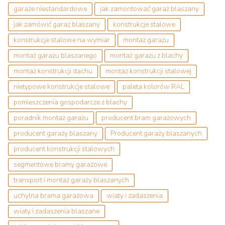
garaże niestandardowe
jak zamontować garaż blaszany
jak zamówić garaż blaszany
konstrukcje stalowe
konstrukcje stalowe na wymiar
montaż garażu
montaż garażu blaszanego
montaż garażu z blachy
montaż konstrukcji dachu
montaż konstrukcji stalowej
nietypowe konstrukcje stalowe
paleta kolorów RAL
pomieszczenia gospodarcze z blachy
poradnik montaż garażu
producent bram garażowych
producent garaży blaszany
Producent garaży blaszanych
producent konstrukcji stalowych
segmentowe bramy garażowe
transport i montaż garaży blaszanych
uchylna brama garażowa
wiaty i zadaszenia
wiaty i zadaszenia blaszane