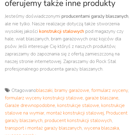
oferujemy także inne produkty
Jesteśmy doświadczonymi
producentami garaży blaszanych
,
ale nie tylko. Nasze realizacje dotyczą także stworzenia
wysokiej jakości
konstrukcji stalowych
pod magazyny czy
hale, wiat blaszanych, bram garażowych oraz kojców dla
psów. Jeśli interesuje Cię któryś z naszych produktów,
zapraszamy do zapoznania się z ofertą zamieszczoną na
naszej stronie internetowej. Zapraszamy do Rock Stal
profesjonalnego producenta garaży blaszanych.
Otagowano
blaszaki
,
bramy garażowe
,
formularz wyceny
,
formularz wyceny konstrukcji stalowe
,
garaże blaszane
,
Garaże drewnopodobne
,
konstrukcje stalowe
,
konstrukcje
stalowe na wymiar
,
montaż konstrukcji stalowej
,
Producent
garaży blaszanych
,
producent konstrukcji stalowych
,
transport i montaż garaży blaszanych
,
wycena blaszaka
,