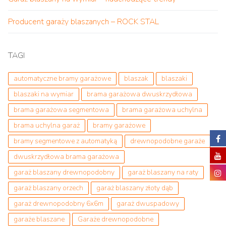
Producent garaży blaszanych – ROCK STAL
TAGI
automatyczne bramy garażowe
blaszak
blaszaki
blaszaki na wymiar
brama garażowa dwuskrzydłowa
brama garażowa segmentowa
brama garażowa uchylna
brama uchylna garaż
bramy garażowe
bramy segmentowe z automatyką
drewnopodobne garaże
dwuskrzydłowa brama garażowa
garaż blaszany drewnopodobny
garaż blaszany na raty
garaż blaszany orzech
garaż blaszany złoty dąb
garaż drewnopodobny 6x6m
garaż dwuspadowy
garaże blaszane
Garaże drewnopodobne