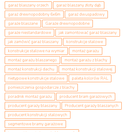
garaż blaszany orzech
garaż blaszany złoty dąb
garaż drewnopodobny 6x6m
garaż dwuspadowy
garaże blaszane
Garaże drewnopodobne
garaże niestandardowe
jak zamontować garaż blaszany
jak zamówić garaż blaszany
konstrukcje stalowe
konstrukcje stalowe na wymiar
montaż garażu
montaż garażu blaszanego
montaż garażu z blachy
montaż konstrukcji dachu
montaż konstrukcji stalowej
nietypowe konstrukcje stalowe
paleta kolorów RAL
pomieszczenia gospodarcze z blachy
poradnik montaż garażu
producent bram garażowych
producent garaży blaszany
Producent garaży blaszanych
producent konstrukcji stalowych
segmentowe bramy garażowe