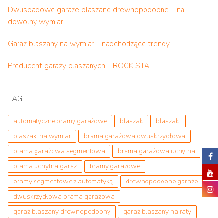
Dwuspadowe garaże blaszane drewnopodobne – na
dowolny wymiar
Garaż blaszany na wymiar – nadchodzące trendy
Producent garaży blaszanych – ROCK STAL
TAGI
automatyczne bramy garażowe
blaszak
blaszaki
blaszaki na wymiar
brama garażowa dwuskrzydłowa
brama garażowa segmentowa
brama garażowa uchylna
brama uchylna garaż
bramy garażowe
bramy segmentowe z automatyką
drewnopodobne garaże
dwuskrzydłowa brama garażowa
garaż blaszany drewnopodobny
garaż blaszany na raty