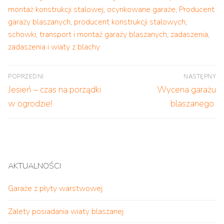
montaż konstrukcji stalowej
,
ocynkowane garaże
,
Producent
garaży blaszanych
,
producent konstrukcji stalowych
,
schowki
,
transport i montaż garaży blaszanych
,
zadaszenia
,
zadaszenia i wiaty z blachy
Nawigacja
POPRZEDNI
NASTĘPNY
wpisu
Poprzedni
Następny
Jesień – czas na porządki
Wycena garażu
wpis:
wpis:
w ogrodzie!
blaszanego
AKTUALNOŚCI
Garaże z płyty warstwowej
Zalety posiadania wiaty blaszanej