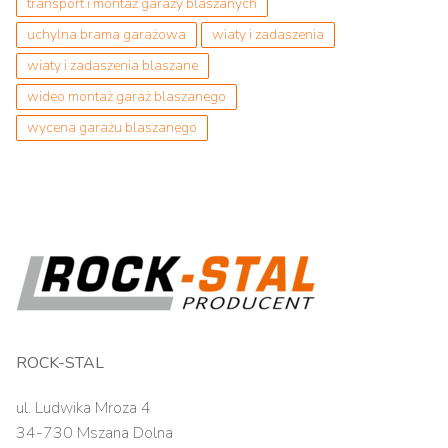
transport i montaż garaży blaszanych
uchylna brama garażowa
wiaty i zadaszenia
wiaty i zadaszenia blaszane
wideo montaż garaż blaszanego
wycena garażu blaszanego
ROCK-STAL
ul. Ludwika Mroza 4
34-730 Mszana Dolna