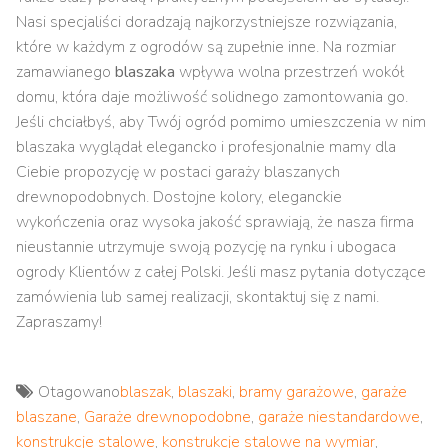
Nasi specjaliści doradzają najkorzystniejsze rozwiązania,
które w każdym z ogrodów są zupełnie inne. Na rozmiar
zamawianego
blaszaka
wpływa wolna przestrzeń wokół
domu, która daje możliwość solidnego zamontowania go.
Jeśli chciałbyś, aby Twój ogród pomimo umieszczenia w nim
blaszaka wyglądał elegancko i profesjonalnie mamy dla
Ciebie propozycję w postaci garaży blaszanych
drewnopodobnych. Dostojne kolory, eleganckie
wykończenia oraz wysoka jakość sprawiają, że nasza firma
nieustannie utrzymuje swoją pozycję na rynku i ubogaca
ogrody Klientów z całej Polski. Jeśli masz pytania dotyczące
zamówienia lub samej realizacji, skontaktuj się z nami.
Zapraszamy!
Otagowano
blaszak
,
blaszaki
,
bramy garażowe
,
garaże
blaszane
,
Garaże drewnopodobne
,
garaże niestandardowe
,
konstrukcje stalowe
,
konstrukcje stalowe na wymiar
,