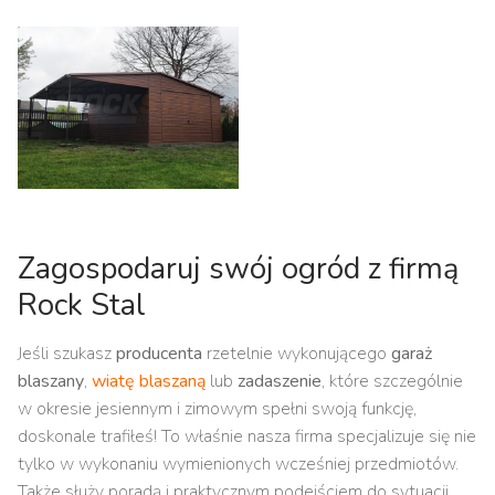
Zagospodaruj swój ogród z firmą
Rock Stal
Jeśli szukasz
producenta
rzetelnie wykonującego
garaż
blaszany
,
wiatę blaszaną
lub
zadaszenie
, które szczególnie
w okresie jesiennym i zimowym spełni swoją funkcję,
doskonale trafiłeś! To właśnie nasza firma specjalizuje się nie
tylko w wykonaniu wymienionych wcześniej przedmiotów.
Także służy poradą i praktycznym podejściem do sytuacji.