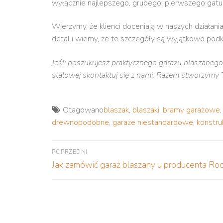
wyłącznie najlepszego, grubego, pierwszego gatu
Wierzymy, że klienci doceniają w naszych działani
detal i wiemy, że te szczegóły są wyjątkowo pod
Jeśli poszukujesz praktycznego garażu blaszanego,
stalowej skontaktuj się z nami. Razem stworzymy
Otagowano
blaszak
,
blaszaki
,
bramy garażowe
drewnopodobne
,
garaże niestandardowe
,
konstru
Nawigacja
POPRZEDNI
Poprzedni
wpisu
Jak zamówić garaż blaszany u producenta Roc
wpis: