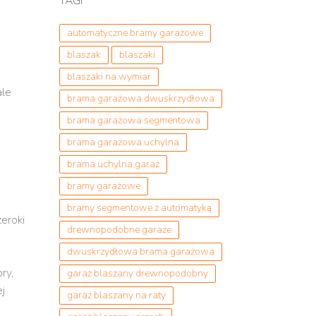
TAGI
automatyczne bramy garażowe
blaszak
blaszaki
blaszaki na wymiar
ale
brama garażowa dwuskrzydłowa
i
brama garażowa segmentowa
brama garażowa uchylna
brama uchylna garaż
bramy garażowe
bramy segmentowe z automatyką
zeroki
drewnopodobne garaże
dwuskrzydłowa brama garażowa
ry,
garaż blaszany drewnopodobny
ej
garaż blaszany na raty
,