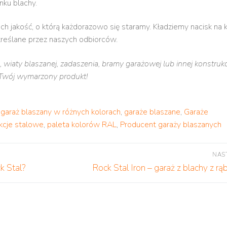
nku blachy.
ach jakość, o którą każdorazowo się staramy. Kładziemy nacisk na 
kreślane przez naszych odbiorców.
 wiaty blaszanej, zadaszenia, bramy garażowej lub innej konstrukc
 Twój wymarzony produkt!
,
garaż blaszany w różnych kolorach
,
garaże blaszane
,
Garaże
kcje stalowe
,
paleta kolorów RAL
,
Producent garaży blaszanych
NAS
Następny
k Stal?
Rock Stal Iron – garaż z blachy z rą
wpis: