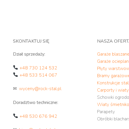
SKONTAKTUJ SIĘ
NASZA OFER
Dział sprzedaży:
Garaże blaszan
Garaże ociepla
+48 730 124 532
Płyty warstwo
+48 533 514 067
Bramy garażow
Konstrukcje st
✉
wyceny@rock-stal.pl
Carporty i wiat
Schowki ogrod
Doradztwo techniczne:
Wiaty śmietnik
Parapety
+48 530 676 942
Obróbki blachar