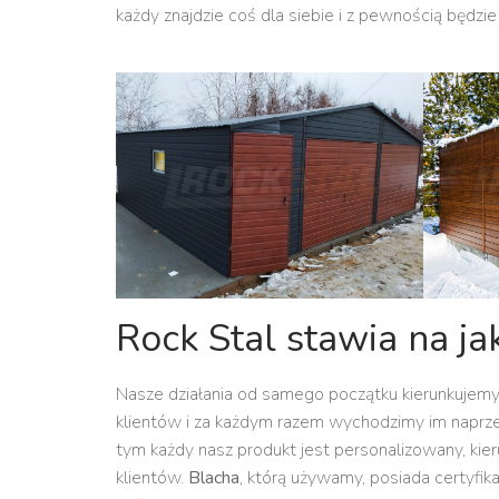
każdy znajdzie coś dla siebie i z pewnością będz
Rock Stal stawia na ja
Nasze działania od samego początku kierunkujemy
klientów i za każdym razem wychodzimy im naprze
tym każdy nasz produkt jest personalizowany, kie
klientów.
Blacha
, którą używamy, posiada certyfi