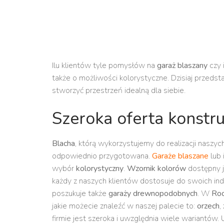
Ilu klientów tyle pomysłów na
garaż blaszany
czy 
także o możliwości kolorystyczne. Dzisiaj prze
stworzyć przestrzeń idealną dla siebie.
Szeroka oferta konstru
Blacha
, którą wykorzystujemy do realizacji naszych
odpowiednio przygotowana.
Garaże blaszane
lub 
wybór
kolorystyczny
.
Wzornik kolorów
dostępny j
każdy z naszych klientów dostosuje do swoich ind
poszukuje także
garaży drewnopodobnych
. W
Roc
jakie możecie znaleźć w naszej palecie to:
orzech
,
firmie jest szeroka i uwzględnia wiele wariantów. 