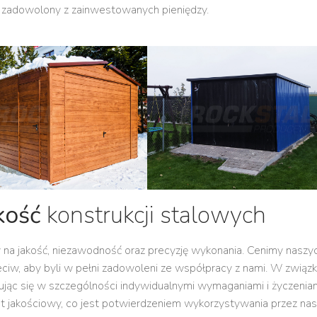
ie zadowolony z zainwestowanych pieniędzy.
kość
konstrukcji stalowych
 na jakość, niezawodność oraz precyzję wykonania. Cenimy naszy
ciw, aby byli w pełni zadowoleni ze współpracy z nami. W związk
rując się w szczególności indywidualnymi wymaganiami i życzenia
kat jakościowy, co jest potwierdzeniem wykorzystywania przez nas