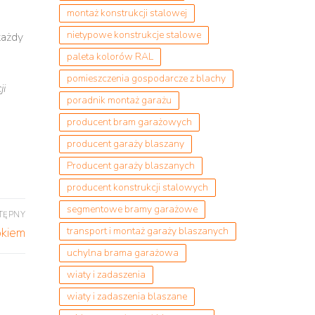
montaż konstrukcji stalowej
nietypowe konstrukcje stalowe
każdy
paleta kolorów RAL
pomieszczenia gospodarcze z blachy
ji
poradnik montaż garażu
producent bram garażowych
producent garaży blaszany
Producent garaży blaszanych
producent konstrukcji stalowych
segmentowe bramy garażowe
TĘPNY
bkiem
transport i montaż garaży blaszanych
uchylna brama garażowa
wiaty i zadaszenia
wiaty i zadaszenia blaszane