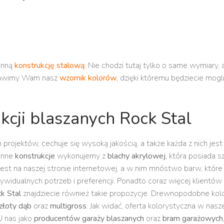
inną
konstrukcję stalową
. Nie chodzi tutaj tylko o same wymiary, 
dstawimy Wam nasz
wzornik kolorów
, dzięki któremu będziecie mogl
kcji blaszanych Rock Stal
 projektów, cechuje się wysoką jakością, a także każda z nich jest
inne
konstrukcje
wykonujemy z
blachy akrylowej
, która posiada s
est na naszej stronie internetowej, a w nim mnóstwo barw, które
ywidualnych potrzeb i preferencji. Ponadto coraz więcej klientów
k Stal
znajdziecie również takie propozycje. Drewnopodobne kolo
złoty dąb
oraz
multigross
. Jak widać, oferta kolorystyczna w nasz
U nas jako
producentów garaży blaszanych
oraz
bram garażowych