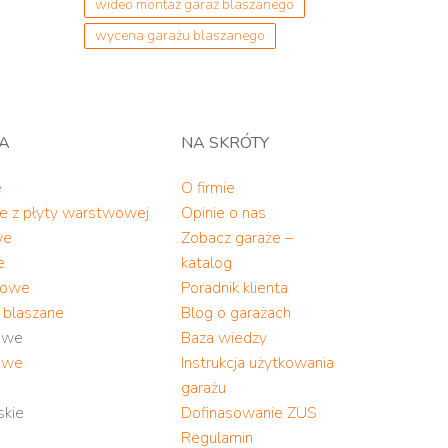
wideo montaż garaż blaszanego
wycena garażu blaszanego
TA
NA SKRÓTY
e
O firmie
ne z płyty warstwowej
Opinie o nas
we
Zobacz garaże –
e
katalog
alowe
Poradnik klienta
y blaszane
Blog o garażach
owe
Baza wiedzy
owe
Instrukcja użytkowania
garażu
skie
Dofinasowanie ZUS
Regulamin