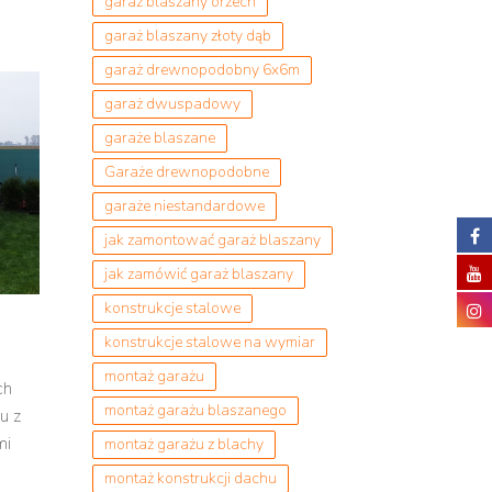
garaż blaszany orzech
garaż blaszany złoty dąb
garaż drewnopodobny 6x6m
garaż dwuspadowy
garaże blaszane
Garaże drewnopodobne
garaże niestandardowe
jak zamontować garaż blaszany
jak zamówić garaż blaszany
konstrukcje stalowe
konstrukcje stalowe na wymiar
montaż garażu
ch
montaż garażu blaszanego
u z
mi
montaż garażu z blachy
montaż konstrukcji dachu