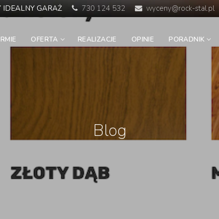
 IDEALNY GARAŻ
730 124 532
wyceny@rock-stal.pl
IRMIE
OFERTA
REALIZACJE
OPINIE
PORADNIK
Blog