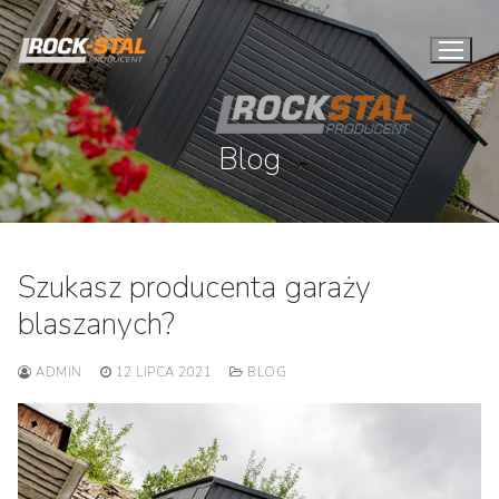
Przejdź
do
treści
Blog
Szukasz producenta garaży
blaszanych?
ADMIN
12 LIPCA 2021
BLOG