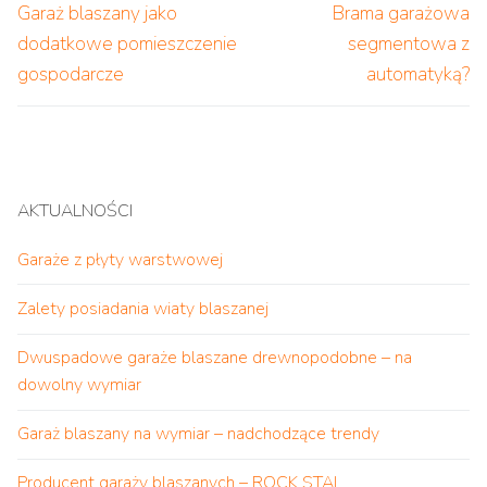
wpisu
Poprzedni
Następny
Garaż blaszany jako
Brama garażowa
wpis:
wpis:
dodatkowe pomieszczenie
segmentowa z
gospodarcze
automatyką?
AKTUALNOŚCI
Garaże z płyty warstwowej
Zalety posiadania wiaty blaszanej
Dwuspadowe garaże blaszane drewnopodobne – na
dowolny wymiar
Garaż blaszany na wymiar – nadchodzące trendy
Producent garaży blaszanych – ROCK STAL