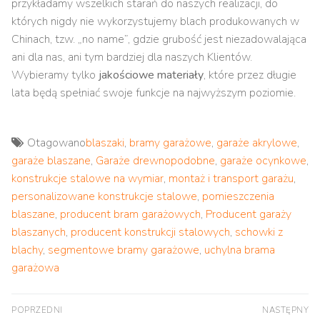
przykładamy wszelkich starań do naszych realizacji, do
których nigdy nie wykorzystujemy blach produkowanych w
Chinach, tzw. „no name”, gdzie grubość jest niezadowalająca
ani dla nas, ani tym bardziej dla naszych Klientów.
Wybieramy tylko
jakościowe materiały
, które przez długie
lata będą spełniać swoje funkcje na najwyższym poziomie.
Otagowano
blaszaki
,
bramy garażowe
,
garaże akrylowe
,
garaże blaszane
,
Garaże drewnopodobne
,
garaże ocynkowe
,
konstrukcje stalowe na wymiar
,
montaż i transport garażu
,
personalizowane konstrukcje stalowe
,
pomieszczenia
blaszane
,
producent bram garażowych
,
Producent garaży
blaszanych
,
producent konstrukcji stalowych
,
schowki z
blachy
,
segmentowe bramy garażowe
,
uchylna brama
garażowa
Nawigacja
POPRZEDNI
NASTĘPNY