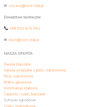
✉
wyceny@rock-stal.pl
Doradztwo techniczne:
+48 530 676 942
✉
biuro@rock-stal.pl
NASZA OFERTA
Garaże blaszane
Garaże ocieplane z płyty warstwowej
Płyty warstwowe
Bramy garażowe
Konstrukcje stalowe
Carporty i wiaty blaszane
Schowki ogrodowe
Wiaty śmietnikowe