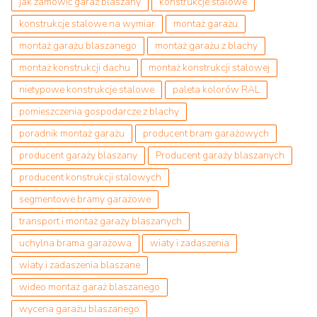
jak zamówić garaż blaszany
konstrukcje stalowe
konstrukcje stalowe na wymiar
montaż garażu
montaż garażu blaszanego
montaż garażu z blachy
montaż konstrukcji dachu
montaż konstrukcji stalowej
nietypowe konstrukcje stalowe
paleta kolorów RAL
pomieszczenia gospodarcze z blachy
poradnik montaż garażu
producent bram garażowych
producent garaży blaszany
Producent garaży blaszanych
producent konstrukcji stalowych
segmentowe bramy garażowe
transport i montaż garaży blaszanych
uchylna brama garażowa
wiaty i zadaszenia
wiaty i zadaszenia blaszane
wideo montaż garaż blaszanego
wycena garażu blaszanego