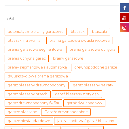
TAGI
automatyczne bramy garażowe
blaszak
blaszaki
blaszaki na wymiar
brama garażowa dwuskrzydłowa
brama garażowa segmentowa
brama garażowa uchylna
brama uchylna garaż
bramy garażowe
bramy segmentowe z automatyką
drewnopodobne garaże
dwuskrzydłowa brama garażowa
garaż blaszany drewnopodobny
garaż blaszany na raty
garaż blaszany orzech
garaż blaszany złoty dąb
garaż drewnopodobny 6x6m
garaż dwuspadowy
garaże blaszane
Garaże drewnopodobne
garaże niestandardowe
jak zamontować garaż blaszany