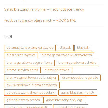
Garaż blaszany na wymiar – nadchodzące trendy
Producent garaży blaszanych – ROCK STAL
TAGI
automatyczne bramy garażowe
blaszak
blaszaki
blaszaki na wymiar
brama garażowa dwuskrzydłowa
brama garażowa segmentowa
brama garażowa uchylna
brama uchylna garaż
bramy garażowe
bramy segmentowe z automatyką
drewnopodobne garaże
dwuskrzydłowa brama garażowa
garaż blaszany drewnopodobny
garaż blaszany na raty
garaż blaszany orzech
garaż blaszany złoty dąb
garaż drewnopodobny 6x6m
garaż dwuspadowy