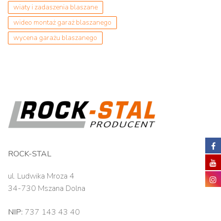
wiaty i zadaszenia blaszane
wideo montaż garaż blaszanego
wycena garażu blaszanego
ROCK-STAL
ul. Ludwika Mroza 4
34-730 Mszana Dolna
NIP:
737 143 43 40