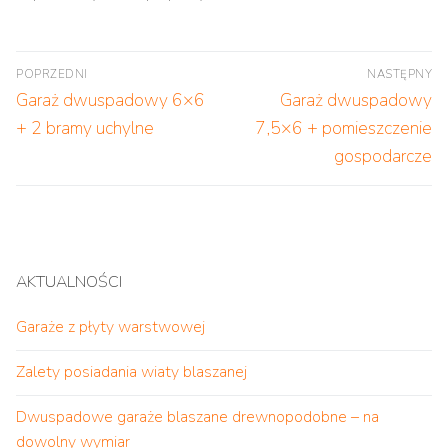
Nawigacja
POPRZEDNI
NASTĘPNY
wpisu
Poprzedni
Następny
Garaż dwuspadowy 6×6
Garaż dwuspadowy
wpis:
wpis:
+ 2 bramy uchylne
7,5×6 + pomieszczenie
gospodarcze
AKTUALNOŚCI
Garaże z płyty warstwowej
Zalety posiadania wiaty blaszanej
Dwuspadowe garaże blaszane drewnopodobne – na
dowolny wymiar