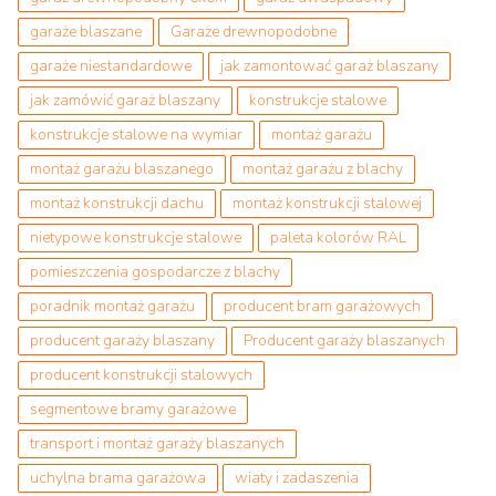
garaże blaszane
Garaże drewnopodobne
garaże niestandardowe
jak zamontować garaż blaszany
jak zamówić garaż blaszany
konstrukcje stalowe
konstrukcje stalowe na wymiar
montaż garażu
montaż garażu blaszanego
montaż garażu z blachy
montaż konstrukcji dachu
montaż konstrukcji stalowej
nietypowe konstrukcje stalowe
paleta kolorów RAL
pomieszczenia gospodarcze z blachy
poradnik montaż garażu
producent bram garażowych
producent garaży blaszany
Producent garaży blaszanych
producent konstrukcji stalowych
segmentowe bramy garażowe
transport i montaż garaży blaszanych
uchylna brama garażowa
wiaty i zadaszenia