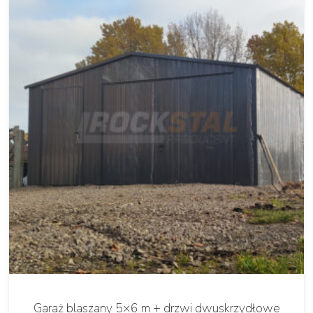
Garaż blaszany 5×6 m + drzwi dwuskrzydłowe