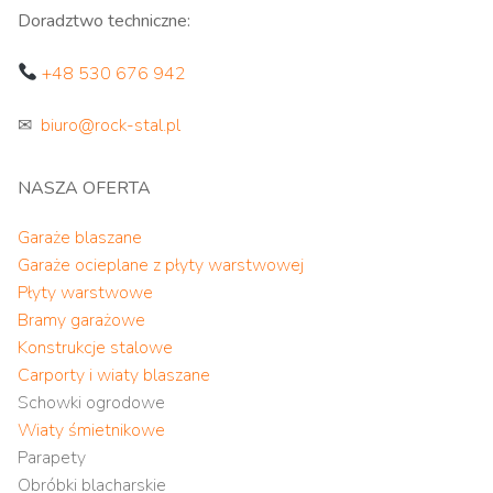
Doradztwo techniczne:
+48 530 676 942
✉
biuro@rock-stal.pl
NASZA OFERTA
Garaże blaszane
Garaże ocieplane z płyty warstwowej
Płyty warstwowe
Bramy garażowe
Konstrukcje stalowe
Carporty i wiaty blaszane
Schowki ogrodowe
Wiaty śmietnikowe
Parapety
Obróbki blacharskie