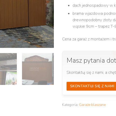
dach jednospadowy w ko
brama wjazdowa podnosz
drewnopodobny złoty dą
wąskie 9cm – trapez T-8
Cena za garaż z montażem i t
Masz pytania do
Skontaktuj się z nami, a ch
SKONTAKTUJ SIĘ Z NAMI
Kategoria:
Garaże blaszane