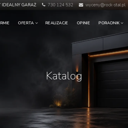
 IDEALNY GARAŻ
730 124 532
wyceny@rock-stal.pl
IRMIE
OFERTA
REALIZACJE
OPINIE
PORADNIK
Katalog