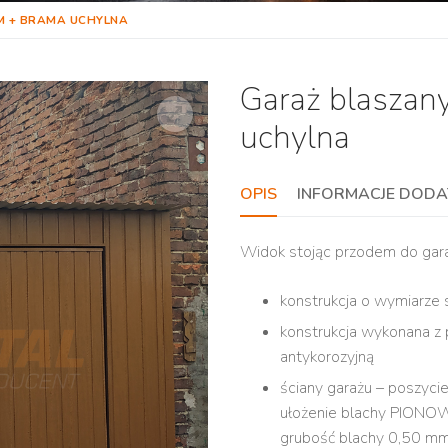
M + BRAMA UCHYLNA
Garaż blaszan
uchylna
OPIS
INFORMACJE DOD
Widok stojąc przodem do gara
konstrukcja o wymiarze s
konstrukcja wykonana z 
antykorozyjną
ściany garażu – poszyci
ułożenie blachy PIONOWE
grubość blachy 0,50 m