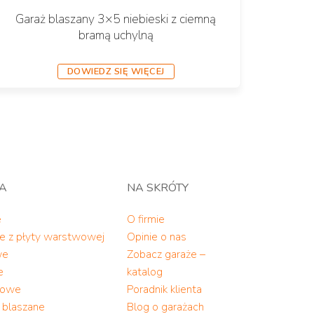
Garaż blaszany 3×5 niebieski z ciemną
bramą uchylną
DOWIEDZ SIĘ WIĘCEJ
TA
NA SKRÓTY
e
O firmie
ne z płyty warstwowej
Opinie o nas
we
Zobacz garaże –
e
katalog
alowe
Poradnik klienta
y blaszane
Blog o garażach