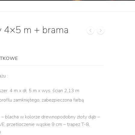
y 4×5 m + brama
ATKOWE
żu :
zer. 4 m x dł. 5 m x wys. ścian 2,13 m
profilu zamkniętego, zabezpieczona farbą
e – blacha w kolorze drewnopodobny złoty dąb –
, przetłoczenie wąskie 9 cm – trapez T-8,
m