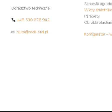
Schowki ogrod
Doradztwo techniczne:
Wiaty śmietnik
Parapety
+48 530 676 942
Obróbki blachar
✉
biuro@rock-stal.pl
Konfigurator – 