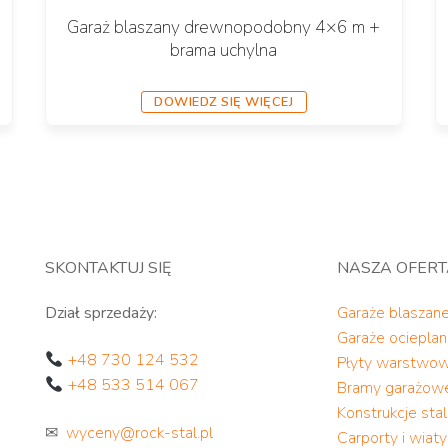
Garaż blaszany drewnopodobny 4×6 m +
brama uchylna
DOWIEDZ SIĘ WIĘCEJ
SKONTAKTUJ SIĘ
NASZA OFER
Dział sprzedaży:
Garaże blaszan
Garaże ociepla
+48 730 124 532
Płyty warstwo
+48 533 514 067
Bramy garażow
Konstrukcje st
✉
wyceny@rock-stal.pl
Carporty i wiat