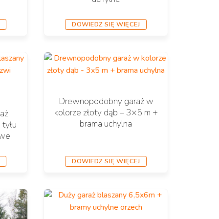
DOWIEDZ SIĘ WIĘCEJ
Drewnopodobny garaż w
kolorze złoty dąb – 3×5 m +
aż
brama uchylna
 tyłu
owe
DOWIEDZ SIĘ WIĘCEJ