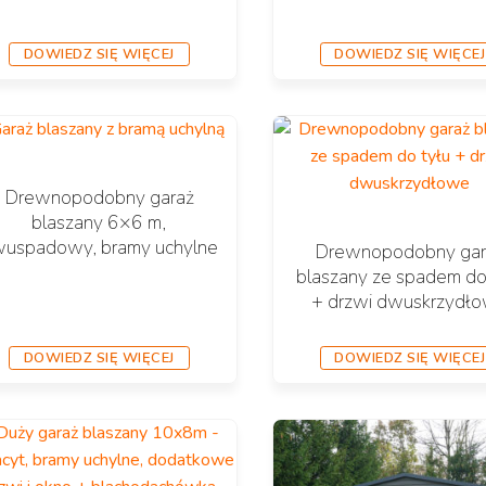
DOWIEDZ SIĘ WIĘCEJ
DOWIEDZ SIĘ WIĘCEJ
Drewnopodobny garaż
blaszany 6×6 m,
uspadowy, bramy uchylne
Drewnopodobny gar
blaszany ze spadem do
+ drzwi dwuskrzydł
DOWIEDZ SIĘ WIĘCEJ
DOWIEDZ SIĘ WIĘCEJ