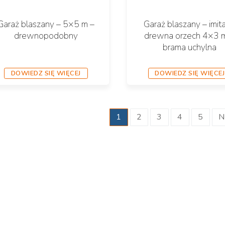
Garaż blaszany – 5×5 m –
Garaż blaszany – imita
drewnopodobny
drewna orzech 4×3 
brama uchylna
DOWIEDZ SIĘ WIĘCEJ
DOWIEDZ SIĘ WIĘCEJ
ronicowanie
1
2
3
4
5
N
pisów