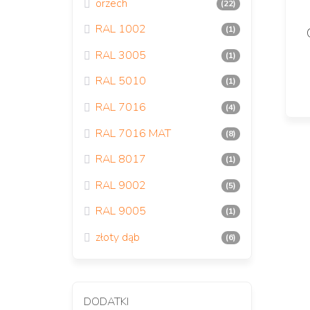
orzech
(22)
RAL 1002
(1)
RAL 3005
(1)
RAL 5010
(1)
RAL 7016
(4)
RAL 7016 MAT
(8)
St
RAL 8017
(1)
w
RAL 9002
(5)
RAL 9005
(1)
złoty dąb
(6)
DODATKI