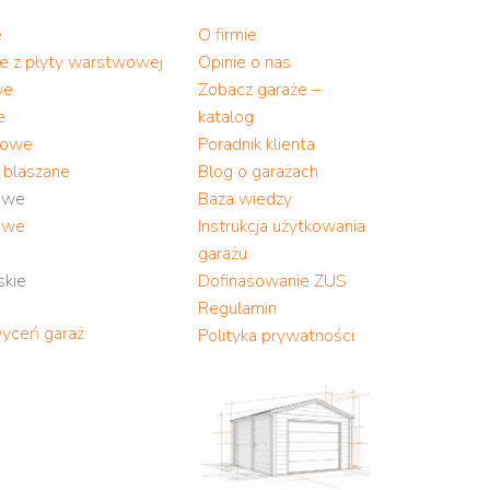
e
O firmie
ne z płyty warstwowej
Opinie o nas
we
Zobacz garaże –
e
katalog
alowe
Poradnik klienta
y blaszane
Blog o garażach
owe
Baza wiedzy
owe
Instrukcja użytkowania
garażu
skie
Dofinasowanie ZUS
Regulamin
wyceń garaż
Polityka prywatności