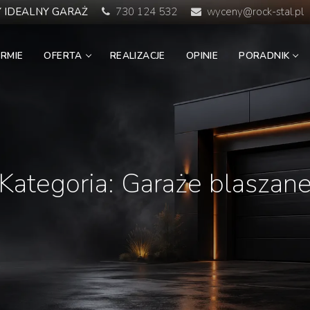
 IDEALNY GARAŻ
730 124 532
wyceny@rock-stal.pl
IRMIE
OFERTA
REALIZACJE
OPINIE
PORADNIK
Kategoria:
Garaże blaszan