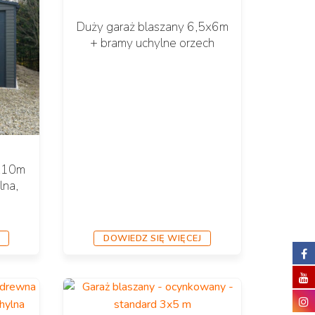
Duży garaż blaszany 6,5x6m
+ bramy uchylne orzech
5x10m
lna,
DOWIEDZ SIĘ WIĘCEJ