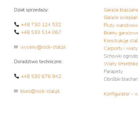
Dział sprzedaży:
Garaże blaszan
Garaże ociepla
+48 730 124 532
Płyty warstwo
+48 533 514 067
Bramy garażow
Konstrukcje st
✉
wyceny@rock-stal.pl
Carporty i wiat
Schowki ogrod
Doradztwo techniczne:
Wiaty śmietnik
Parapety
+48 530 676 942
Obróbki blachar
✉
biuro@rock-stal.pl
Konfigurator – 