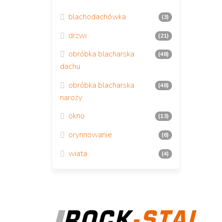
blachodachówka
(3)
drzwi
(21)
obróbka blacharska
(48)
dachu
obróbka blacharska
(48)
naroży
okno
(13)
orynnowanie
(6)
wiata
(4)