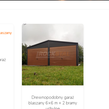
raż
Drewnopodobny garaż
blaszany 6×6 m + 2 bramy
uchylne