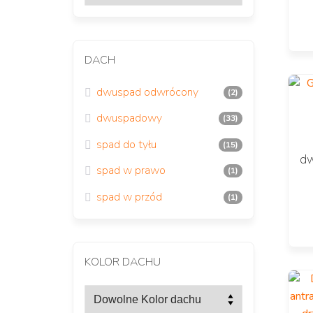
DACH
dwuspad odwrócony
(2)
dwuspadowy
(33)
spad do tyłu
(15)
dw
spad w prawo
(1)
spad w przód
(1)
KOLOR DACHU