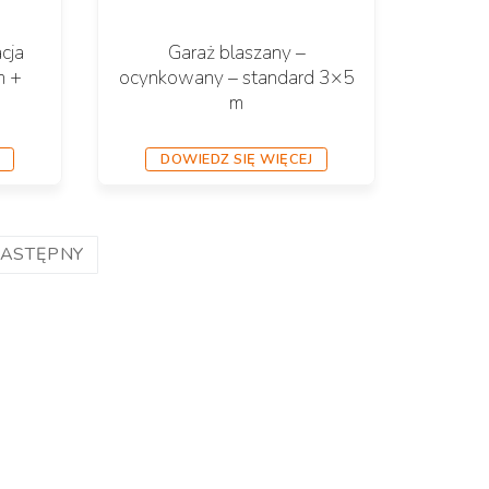
cja
Garaż blaszany –
m +
ocynkowany – standard 3×5
m
DOWIEDZ SIĘ WIĘCEJ
ASTĘPNY