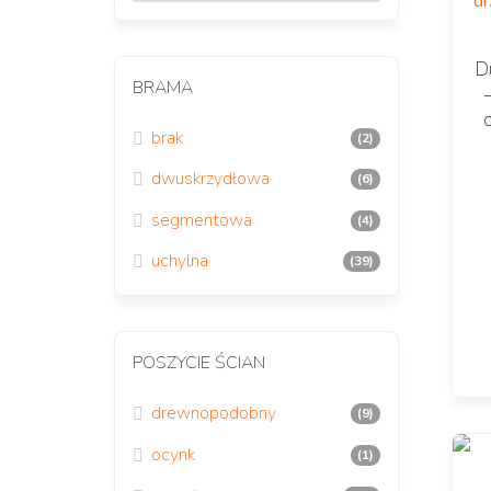
D
BRAMA
brak
(2)
dwuskrzydłowa
(6)
segmentowa
(4)
uchylna
(39)
POSZYCIE ŚCIAN
drewnopodobny
(9)
ocynk
(1)