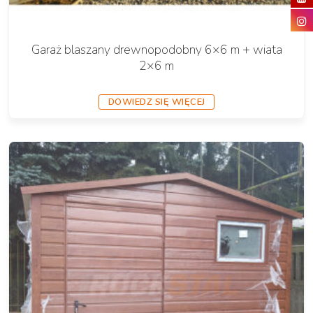
Garaż blaszany drewnopodobny 6×6 m + wiata
2×6 m
DOWIEDZ SIĘ WIĘCEJ