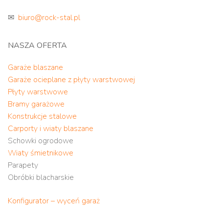
✉
biuro@rock-stal.pl
NASZA OFERTA
Garaże blaszane
Garaże ocieplane z płyty warstwowej
Płyty warstwowe
Bramy garażowe
Konstrukcje stalowe
Carporty i wiaty blaszane
Schowki ogrodowe
Wiaty śmietnikowe
Parapety
Obróbki blacharskie
Konfigurator – wyceń garaż