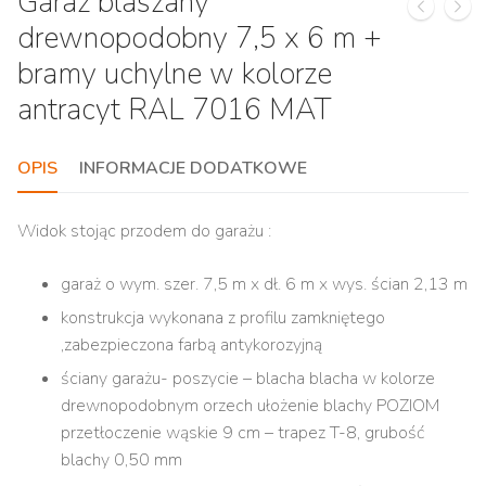
Garaż blaszany
drewnopodobny 7,5 x 6 m +
bramy uchylne w kolorze
antracyt RAL 7016 MAT
OPIS
INFORMACJE DODATKOWE
Widok stojąc przodem do garażu :
garaż o wym. szer. 7,5 m x dł. 6 m x wys. ścian 2,13 m
konstrukcja wykonana z profilu zamkniętego
,zabezpieczona farbą antykorozyjną
ściany garażu- poszycie – blacha blacha w kolorze
drewnopodobnym orzech ułożenie blachy POZIOM
przetłoczenie wąskie 9 cm – trapez T-8, grubość
blachy 0,50 mm