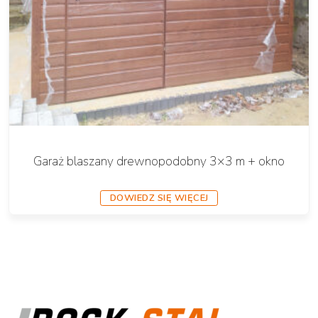
Garaż blaszany drewnopodobny 3×3 m + okno
DOWIEDZ SIĘ WIĘCEJ