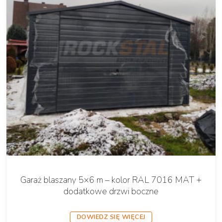
Garaż blaszany 5×6 m – kolor RAL 7016 MAT +
dodatkowe drzwi boczne
DOWIEDZ SIĘ WIĘCEJ