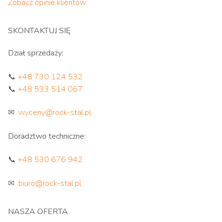
Zobacz opinie klientów
SKONTAKTUJ SIĘ
Dział sprzedaży:
📞
+48 730 124 532
📞
+48 533 514 067
✉
wyceny@rock-stal.pl
Doradztwo techniczne:
📞
+48 530 676 942
✉
biuro@rock-stal.pl
NASZA OFERTA