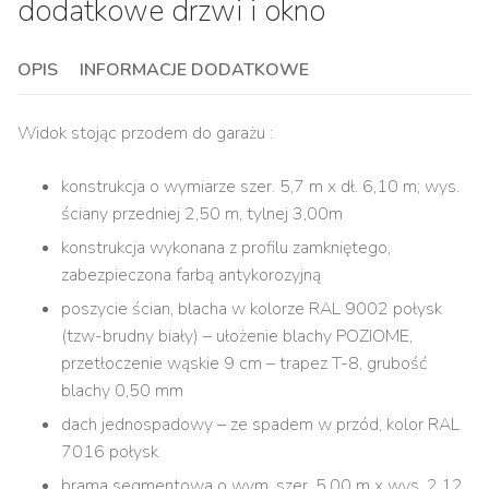
dodatkowe drzwi i okno
OPIS
INFORMACJE DODATKOWE
Widok stojąc przodem do garażu :
konstrukcja o wymiarze szer. 5,7 m x dł. 6,10 m; wys.
ściany przedniej 2,50 m, tylnej 3,00m
konstrukcja wykonana z profilu zamkniętego,
zabezpieczona farbą antykorozyjną
poszycie ścian, blacha w kolorze RAL 9002 połysk
(tzw-brudny biały) – ułożenie blachy POZIOME,
przetłoczenie wąskie 9 cm – trapez T-8, grubość
blachy 0,50 mm
dach jednospadowy – ze spadem w przód, kolor RAL
7016 połysk
brama segmentowa o wym. szer. 5.00 m x wys. 2.12