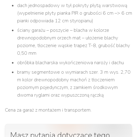
dach jednospadowy w tył pokryty płytą warstwową
(wypełnienie płyty pianka PIR o grubości 6 cm –> 6 cm
pianki odpowiada 12 cm styropianu)
ściany garażu – poszycie – blacha w kolorze
drewnopodobnym orzech mat – ułożenie blachy
poziome, tłoczenie wąskie trapez T-8, grubość blachy
0,50 mm
obróbka blacharska wykończeniowa naroży i dachu
bramy segmentowe o wymiarach szer. 3 m wys. 2,70
m kolor drewnopodobny machoń z tłoczeniem
poziomym pojedynczym, z zamkiem środkowym
dwoma ryglami oraz wypuszczoną rączką
Cena za garaż z montażem i transportem.
Masz pytania dotyczące tego