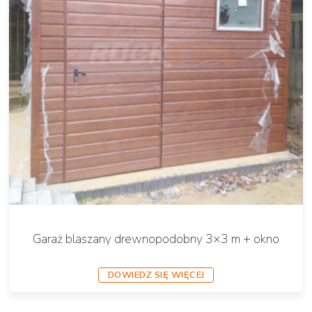
Garaż blaszany drewnopodobny 3×3 m + okno
DOWIEDZ SIĘ WIĘCEJ