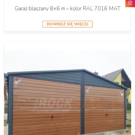
Garaż blaszany 8×6 m – kolor RAL 7016 MAT
DOWIEDZ SIĘ WIĘCEJ