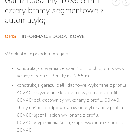
Garaż blaszany 16×6,5 m +
cztery bramy segmentowe z
automatyką
OPIS
INFORMACJE DODATKOWE
Widok stojąc przodem do garażu :
konstrukcja o wymiarze szer. 16 m x dł. 6,5 m x wys.
ściany przedniej: 3 m, tylna: 2,55 m
konstrukcja garażu: belki dachowe wykonane z profilu
40×40; krzyżowanie kratownic wykonane z profilu
60×40; dół kratownicy wykonany z profilu 60×40;
słupy nośne- podpory kratownic wykonane z profilu
60×60; łączniki ścian wykonane z profilu
60×40; wypełnienia ścian, słupki wykonane z profilu
30×40