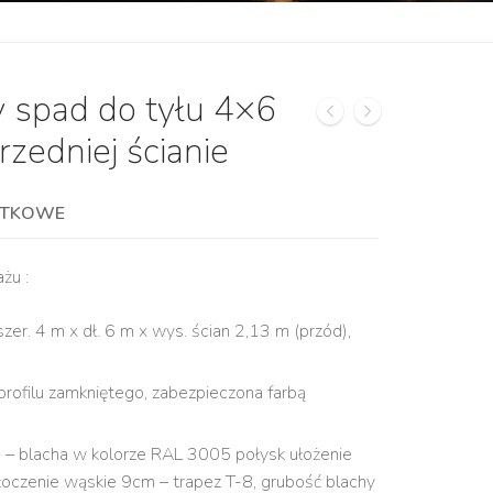
 spad do tyłu 4×6
zedniej ścianie
ATKOWE
żu :
zer. 4 m x dł. 6 m x wys. ścian 2,13 m (przód),
profilu zamkniętego, zabezpieczona farbą
e – blacha w kolorze RAL 3005 połysk ułożenie
oczenie wąskie 9cm – trapez T-8, grubość blachy