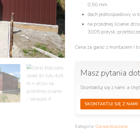
0,50 mm
dach jednospadowy w ko
na przedniej ścianie drz
3005 połysk, przetłoc
Cena za garaż z montażem i t
Masz pytania do
Skontaktuj się z nami, a ch
SKONTAKTUJ SIĘ Z NAMI
Kategoria:
Garaże blaszane