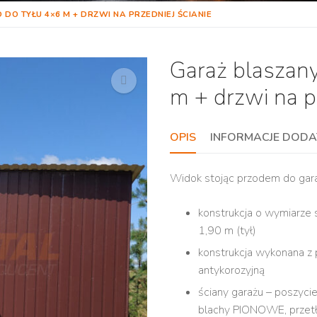
DO TYŁU 4×6 M + DRZWI NA PRZEDNIEJ ŚCIANIE
Garaż blaszany
m + drzwi na pr
OPIS
INFORMACJE DOD
Widok stojąc przodem do gara
konstrukcja o wymiarze s
1,90 m (tył)
konstrukcja wykonana z 
antykorozyjną
ściany garażu – poszyci
blachy PIONOWE, przetł