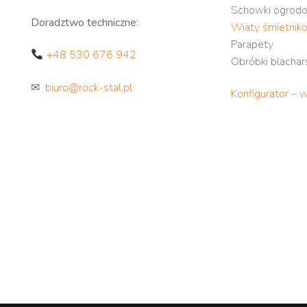
Schowki ogrod
Doradztwo techniczne:
Wiaty śmietnik
Parapety
+48 530 676 942
Obróbki blachar
✉
biuro@rock-stal.pl
Konfigurator – 