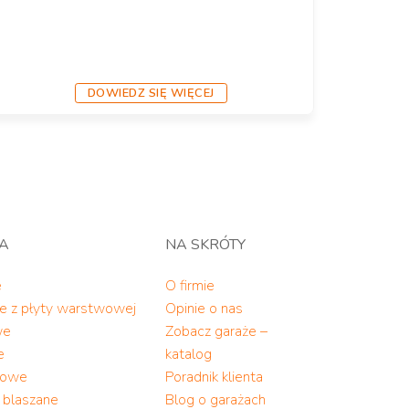
DOWIEDZ SIĘ WIĘCEJ
TA
NA SKRÓTY
e
O firmie
ne z płyty warstwowej
Opinie o nas
we
Zobacz garaże –
e
katalog
alowe
Poradnik klienta
y blaszane
Blog o garażach