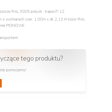
lorze RAL 3005 połysk , trapezT-12
wi o wymiarach szer. 1.00m x dł. 2,13 m kolor RAL
zenie PIONOWE
ransportem.
tyczące tego produktu?
ętnie pomożemy!