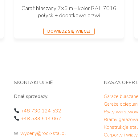
Garaż blaszany 7×6 m – kolor RAL 7016
połysk + dodatkowe drzwi
DOWIEDZ SIĘ WIĘCEJ
SKONTAKTUJ SIĘ
NASZA OFER
Dział sprzedaży:
Garaże blaszan
Garaże ociepla
+48 730 124 532
Płyty warstwo
+48 533 514 067
Bramy garażow
Konstrukcje st
✉
wyceny@rock-stal.pl
Carporty i wiat