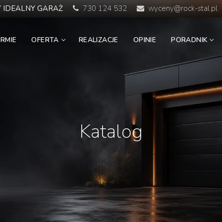
 IDEALNY GARAŻ
730 124 532
wyceny@rock-stal.pl
IRMIE
OFERTA
REALIZACJE
OPINIE
PORADNIK
Katalog