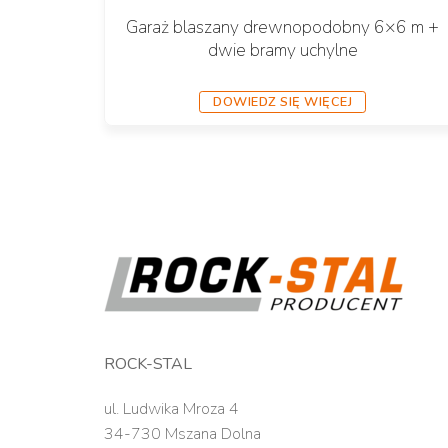
Garaż blaszany drewnopodobny 6×6 m +
dwie bramy uchylne
DOWIEDZ SIĘ WIĘCEJ
ROCK-STAL
ul. Ludwika Mroza 4
34-730 Mszana Dolna