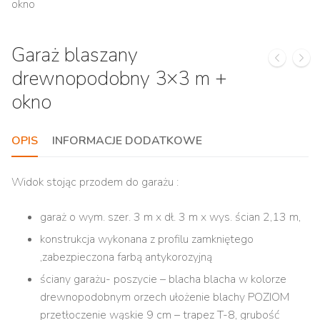
Garaż blaszany
drewnopodobny 3×3 m +
okno
OPIS
INFORMACJE DODATKOWE
Widok stojąc przodem do garażu :
garaż o wym. szer. 3 m x dł. 3 m x wys. ścian 2,13 m,
konstrukcja wykonana z profilu zamkniętego
,zabezpieczona farbą antykorozyjną
ściany garażu- poszycie – blacha blacha w kolorze
drewnopodobnym orzech ułożenie blachy POZIOM
przetłoczenie wąskie 9 cm – trapez T-8, grubość