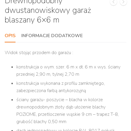
Drewnopodobny
dwustanowiskowy garaż
blaszany 6×6 m
OPIS
INFORMACJE DODATKOWE
Widok stojąc przodem do garażu :
konstrukcja o wym. szer. 6 m x dł. 6 m x wys. ściany
przedniej 2,90 m, tylnej 2,70 m
konstrukcja wykonana z profilu zamkniętego,
zabezpieczona farbą antykorozyjną
ściany garażu- poszycie – blacha w kolorze
drewnopodobnym złoty dąb ułożenie blachy
POZIOME, przetłoczenie wąskie 9 cm – trapez T-8,
grubość blachy 0,50 mm
dach jednospadowy w kolorze RAL 8017 połysk,