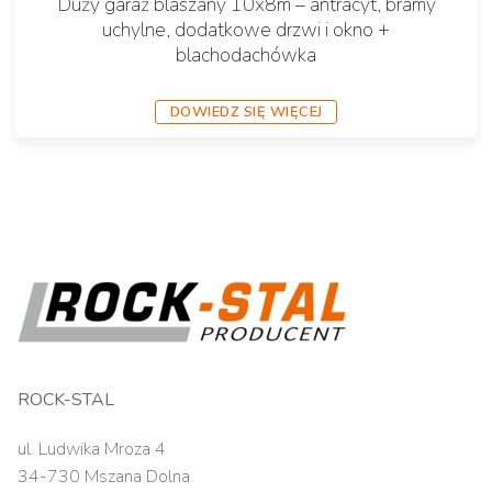
Duży garaż blaszany 10x8m – antracyt, bramy
uchylne, dodatkowe drzwi i okno +
blachodachówka
DOWIEDZ SIĘ WIĘCEJ
ROCK-STAL
ul. Ludwika Mroza 4
34-730 Mszana Dolna