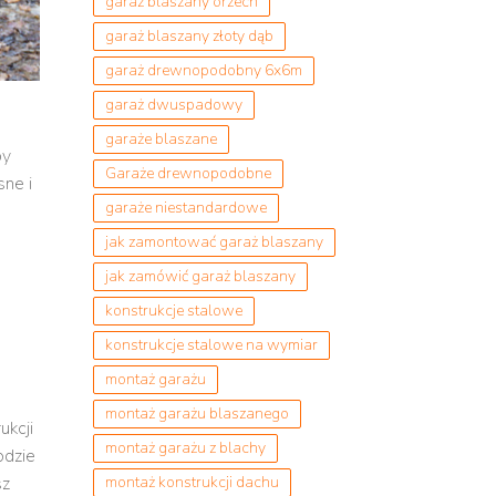
garaż blaszany orzech
garaż blaszany złoty dąb
garaż drewnopodobny 6x6m
garaż dwuspadowy
garaże blaszane
by
Garaże drewnopodobne
sne i
garaże niestandardowe
jak zamontować garaż blaszany
jak zamówić garaż blaszany
konstrukcje stalowe
konstrukcje stalowe na wymiar
montaż garażu
montaż garażu blaszanego
ukcji
montaż garażu z blachy
odzie
sz
montaż konstrukcji dachu