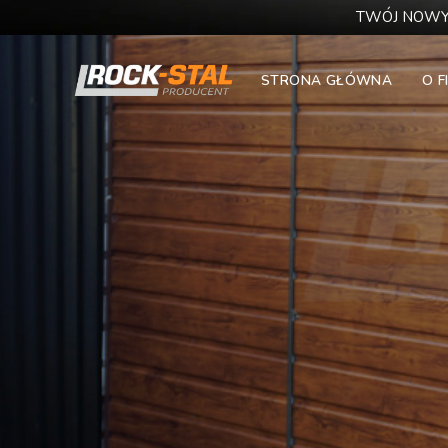
Przejdź
TWÓJ NOWY
do
treści
STRONA GŁÓWNA
O F