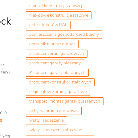
montaż konstrukcji stalowej
nietypowe konstrukcje stalowe
ock
paleta kolorów RAL
pomieszczenia gospodarcze z blachy
poradnik montaż garażu
producent bram garażowych
producent garaży blaszany
ne
zeb i
Producent garaży blaszanych
producent konstrukcji stalowych
segmentowe bramy garażowe
transport i montaż garaży blaszanych
uchylna brama garażowa
in.:
ze
wiaty i zadaszenia
wiaty i zadaszenia blaszane
aszej