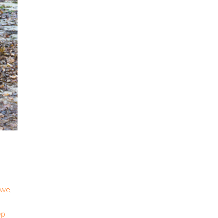
owe
,
ep