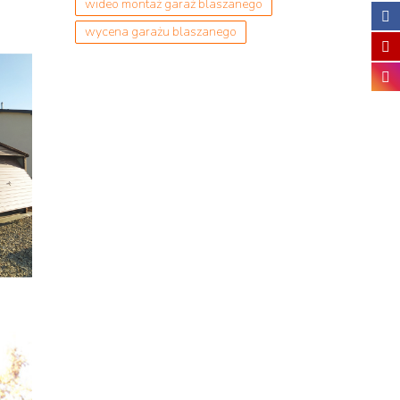
wideo montaż garaż blaszanego
wycena garażu blaszanego