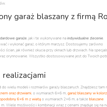
tów.
ny garaż blaszany z firmą R
ndardowe garaże
, jak i te wykonywane na
indywidualne zlecenie
.
ować i wykonać garaż, o którym marzysz. Dostosujemy zarówno
i ścian, jak również okucia przy oknach lub drzwiach. Na specjal
oraz orynnowanie. Wszystko dostosowywane jest do Twoich potr
 realizacjami
o wielu modeli i rozmiarów garaży blaszanych. Znajdziesz tam m.
nem oraz drzwiami
, o wymiarach 6×6 m,
garaż blaszany w kolor
opodobny 6×6 m z wiatą
o wymiarach 2×6 m, a także
blaszane
. Wiele możliwości i kombinacji wraz z cenami znajduje się na n