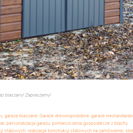
aż blaszany! Zapraszamy!
ny
,
garaże blaszane
,
Garaże drewnopodobne
,
garaże niestandard
iar
,
personalizacja garażu
,
pomieszczenia gospodarcze z blachy
,
ji stalowych
,
realizacje konstrukcji stalowych na zamówienie
,
skl