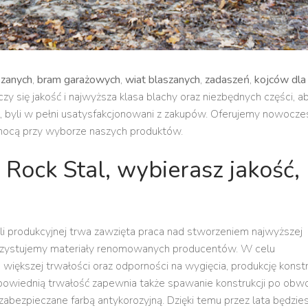
szanych
,
bram garażowych
,
wiat blaszanych
,
zadaszeń
,
kojców dla
liczy się jakość i najwyższa klasa blachy oraz niezbędnych części, a
al, byli w pełni usatysfakcjonowani z zakupów. Oferujemy nowocze
mocą przy wyborze naszych produktów.
Rock Stal, wybierasz jakość,
ali produkcyjnej trwa zawzięta praca nad stworzeniem najwyższej
korzystujemy materiały renomowanych producentów. W celu
ększej trwałości oraz odporności na wygięcia, produkcję konstr
powiednią trwałość zapewnia także spawanie konstrukcji po obw
zabezpieczane farbą antykorozyjną. Dzięki temu przez lata będzie