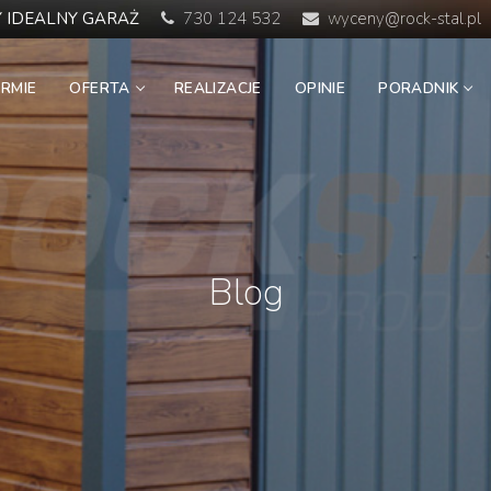
 IDEALNY GARAŻ
730 124 532
wyceny@rock-stal.pl
IRMIE
OFERTA
REALIZACJE
OPINIE
PORADNIK
Blog