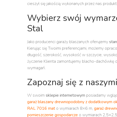
cieszył się jakością wykonanych przez nas produk
Wybierz swój wymarzo
Stal
Jako producenci garaży blaszanych oferujemy
sta
Kierując się Twoimi preferencjami, możemy oprac
długość, szerokość, wysokość w szczycie, wysokośc
życzenie Klienta zamontujemy blacho-dachówkę 
wymagań.
Zapoznaj się z naszymi
W swoim
sklepie internetowym
posiadamy wgląd d
garaż blaszany drewnopodobny z dodatkowym ok
RAL 7016 mat
o wymiarach 8×6 m,
garaż drewn
pomieszczenie gospodarcze
o wymiarach 2,5×2,5 m