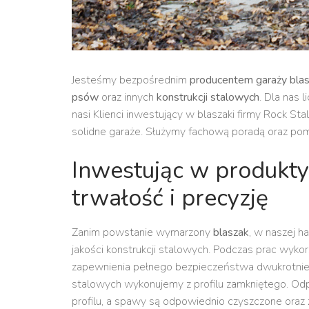
Jesteśmy bezpośrednim
producentem garaży bla
psów
oraz innych
konstrukcji stalowych
. Dla nas 
nasi Klienci inwestujący w blaszaki firmy Rock St
solidne garaże. Służymy fachową poradą oraz po
Inwestując w produkty 
trwałość i precyzję
Zanim powstanie wymarzony
blaszak
, w naszej h
jakości konstrukcji stalowych. Podczas prac wy
zapewnienia pełnego bezpieczeństwa dwukrotnie wi
stalowych wykonujemy z profilu zamkniętego. Od
profilu, a spawy są odpowiednio czyszczone oraz 