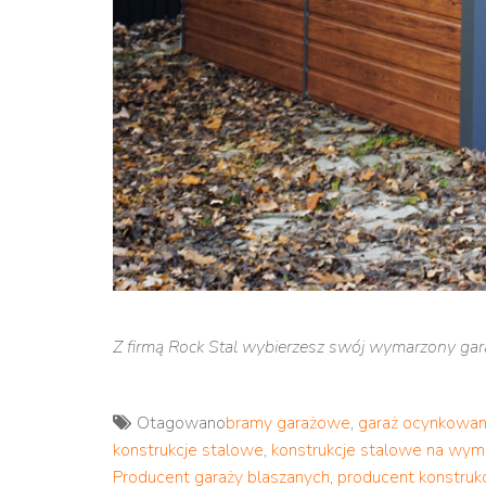
Z firmą Rock Stal wybierzesz swój wymarzony gar
Otagowano
bramy garażowe
,
garaż ocynkowa
konstrukcje stalowe
,
konstrukcje stalowe na wym
Producent garaży blaszanych
,
producent konstrukc