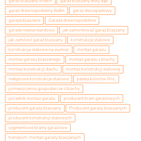
garaż blaszany orzech
garaż blaszany złoty dąb
garaż drewnopodobny 6x6m
garaż dwuspadowy
garaże blaszane
Garaże drewnopodobne
garaże niestandardowe
jak zamontować garaż blaszany
jak zamówić garaż blaszany
konstrukcje stalowe
konstrukcje stalowe na wymiar
montaż garażu
montaż garażu blaszanego
montaż garażu z blachy
montaż konstrukcji dachu
montaż konstrukcji stalowej
nietypowe konstrukcje stalowe
paleta kolorów RAL
pomieszczenia gospodarcze z blachy
poradnik montaż garażu
producent bram garażowych
producent garaży blaszany
Producent garaży blaszanych
producent konstrukcji stalowych
segmentowe bramy garażowe
transport i montaż garaży blaszanych