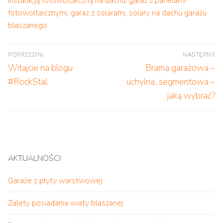
instalacją fotowoltaiczną na dachu
,
garaż z panelami
fotowoltaicznymi
,
garaż z solarami
,
solary na dachu garażu
blaszanego
Nawigacja
POPRZEDNI
NASTĘPNY
wpisu
Poprzedni
Następny
Witajcie na blogu
Brama garażowa –
wpis:
wpis:
#RockStal
uchylna, segmentowa –
jaką wybrać?
AKTUALNOŚCI
Garaże z płyty warstwowej
Zalety posiadania wiaty blaszanej