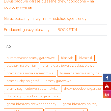
Dwuspadowe garaże blaszane drewnopodobne – na
dowolny wymiar
Garaż blaszany na wymiar – nadchodzące trendy
Producent garaży blaszanych – ROCK STAL
TAGI
automatyczne bramy garażowe
blaszak
blaszaki
blaszaki na wymiar
brama garażowa dwuskrzydłowa
brama garażowa segmentowa
brama garażowa uchylna
brama uchylna garaż
bramy garażowe
bramy segmentowe z automatyką
drewnopodobne garaże
dwuskrzydłowa brama garażowa
garaż blaszany drewnopodobny
garaż blaszany na raty