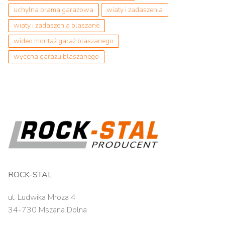
uchylna brama garażowa
wiaty i zadaszenia
wiaty i zadaszenia blaszane
wideo montaż garaż blaszanego
wycena garażu blaszanego
ROCK-STAL
ul. Ludwika Mroza 4
34-730 Mszana Dolna