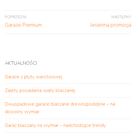
Nawigacja
POPRZEDNI
NASTĘPNY
wpisu
Poprzedni
Następny
Garaże Premium
Jesienna promocja
wpis:
wpis:
AKTUALNOŚCI
Garaże z płyty warstwowej
Zalety posiadania wiaty blaszanej
Dwuspadowe garaże blaszane drewnopodobne – na
dowolny wymiar
Garaż blaszany na wymiar – nadchodzące trendy