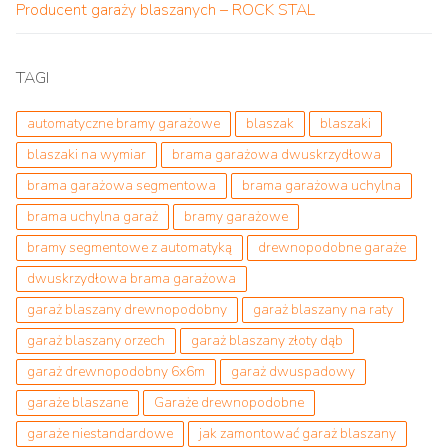
Producent garaży blaszanych – ROCK STAL
TAGI
automatyczne bramy garażowe
blaszak
blaszaki
blaszaki na wymiar
brama garażowa dwuskrzydłowa
brama garażowa segmentowa
brama garażowa uchylna
brama uchylna garaż
bramy garażowe
bramy segmentowe z automatyką
drewnopodobne garaże
dwuskrzydłowa brama garażowa
garaż blaszany drewnopodobny
garaż blaszany na raty
garaż blaszany orzech
garaż blaszany złoty dąb
garaż drewnopodobny 6x6m
garaż dwuspadowy
garaże blaszane
Garaże drewnopodobne
garaże niestandardowe
jak zamontować garaż blaszany