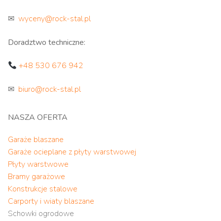
✉
wyceny@rock-stal.pl
Doradztwo techniczne:
+48 530 676 942
✉
biuro@rock-stal.pl
NASZA OFERTA
Garaże blaszane
Garaże ocieplane z płyty warstwowej
Płyty warstwowe
Bramy garażowe
Konstrukcje stalowe
Carporty i wiaty blaszane
Schowki ogrodowe