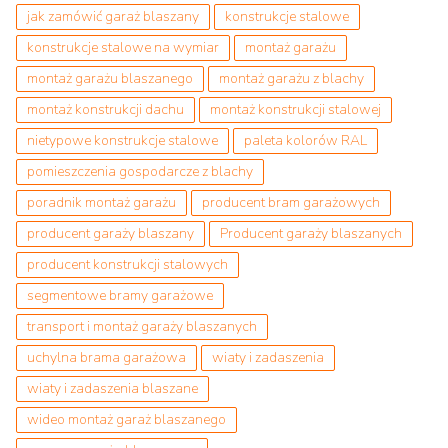
jak zamówić garaż blaszany
konstrukcje stalowe
konstrukcje stalowe na wymiar
montaż garażu
montaż garażu blaszanego
montaż garażu z blachy
montaż konstrukcji dachu
montaż konstrukcji stalowej
nietypowe konstrukcje stalowe
paleta kolorów RAL
pomieszczenia gospodarcze z blachy
poradnik montaż garażu
producent bram garażowych
producent garaży blaszany
Producent garaży blaszanych
producent konstrukcji stalowych
segmentowe bramy garażowe
transport i montaż garaży blaszanych
uchylna brama garażowa
wiaty i zadaszenia
wiaty i zadaszenia blaszane
wideo montaż garaż blaszanego