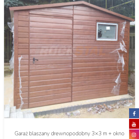
Garaż blaszany drewnopodobny 3×3 m + okno