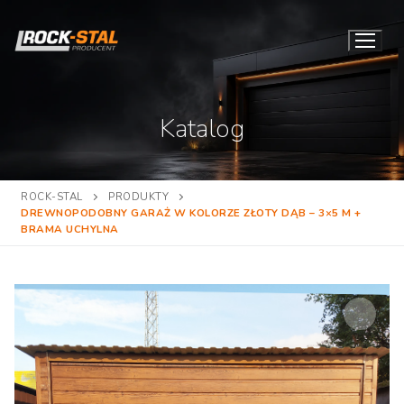
Przejdź
do
treści
Katalog
ROCK-STAL
PRODUKTY
DREWNOPODOBNY GARAŻ W KOLORZE ZŁOTY DĄB – 3×5 M +
BRAMA UCHYLNA