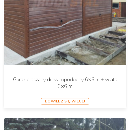
Garaż blaszany drewnopodobny 6×6 m + wiata
3×6 m
DOWIEDZ SIĘ WIĘCEJ