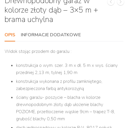
Drewnopodobny garaż w
kolorze złoty dąb – 3×5 m +
brama uchylna
OPIS
INFORMACJE DODATKOWE
Widok stojąc przodem do garażu :
konstrukcja o wym. szer. 3 m x dł. 5 m x wys. ściany
przedniej 2,13 m, tylnej 1,90 m
konstrukcja wykonana z profilu zamkniętego,
zabezpieczona farbą antykorozyjną
ściany garażu- poszycie – blacha w kolorze
drewnopodobnym złoty dąb ułożenie blachy
POZIOME, przetłoczenie wąskie 9cm – trapez T-8,
grubość blachy 0,50 mm
dach jednospadowy w kolorze RAL 8017 połysk,