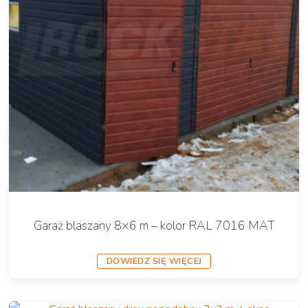
Garaż blaszany 8×6 m – kolor RAL 7016 MAT
DOWIEDZ SIĘ WIĘCEJ