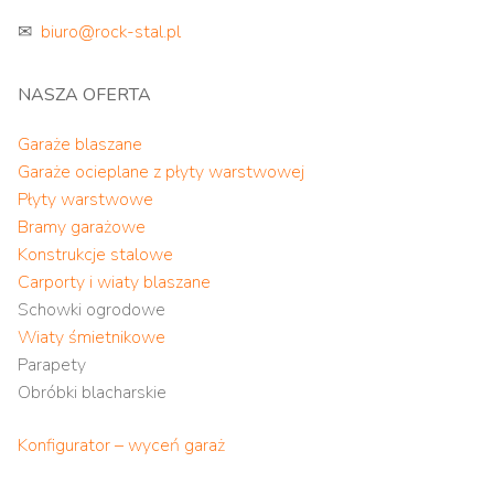
✉
biuro@rock-stal.pl
NASZA OFERTA
Garaże blaszane
Garaże ocieplane z płyty warstwowej
Płyty warstwowe
Bramy garażowe
Konstrukcje stalowe
Carporty i wiaty blaszane
Schowki ogrodowe
Wiaty śmietnikowe
Parapety
Obróbki blacharskie
Konfigurator – wyceń garaż