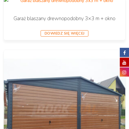
Garaż blaszany drewnopodobny 3×3 m + okno
DOWIEDZ SIĘ WIĘCEJ