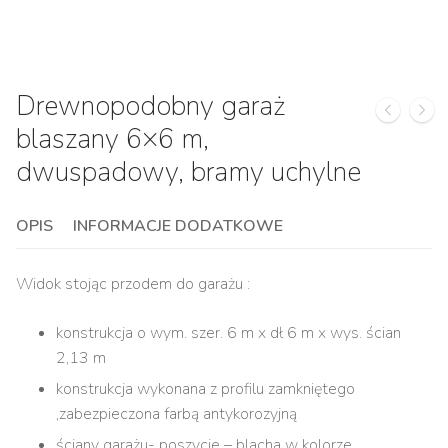
Drewnopodobny garaż
blaszany 6×6 m,
dwuspadowy, bramy uchylne
OPIS
INFORMACJE DODATKOWE
Widok stojąc przodem do garażu :
konstrukcja o wym. szer. 6 m x dł 6 m x wys. ścian
2,13 m
konstrukcja wykonana z profilu zamkniętego
,zabezpieczona farbą antykorozyjną
ściany garażu- poszycie – blacha w kolorze