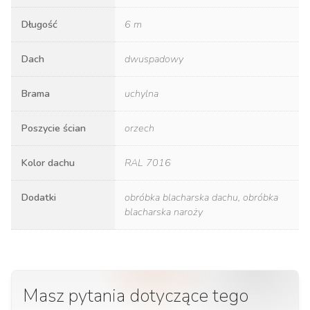
Długość
6 m
Dach
dwuspadowy
Brama
uchylna
Poszycie ścian
orzech
Kolor dachu
RAL 7016
Dodatki
obróbka blacharska dachu, obróbka
blacharska naroży
Masz pytania dotyczące tego