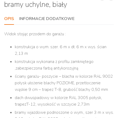
bramy uchylne, biały
OPIS
INFORMACJE DODATKOWE
Widok stojąc przodem do garażu :
konstrukcja o wym. szer. 6 m x dł. 6 m x wys. ścian
2,13 m
konstrukcja wykonana z profilu zamkniętego
,zabezpieczona farbą antykorozyjną
ściany garażu- poszycie – blacha w kolorze RAL 9002
połysk ułożenie blachy POZIOME, przetłoczenie
wąskie 9 cm – trapez T-8, grubość blachy 0,50 mm
dach dwuspadowy w kolorze RAL 3005 połysk,
trapezT-12, wysokość w szczycie 2,73m
bramy wjazdowe podnoszone o wym., szer 3 m x wys.