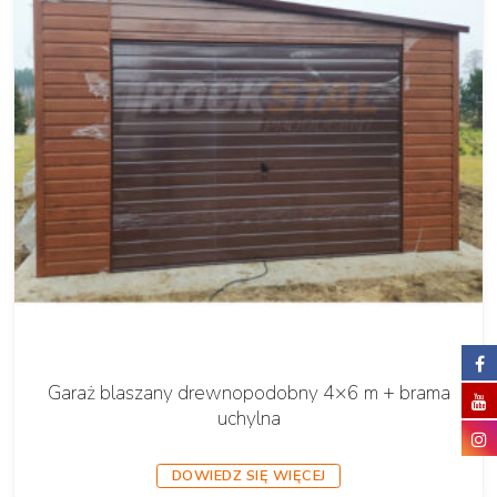
Garaż blaszany drewnopodobny 4×6 m + brama
uchylna
DOWIEDZ SIĘ WIĘCEJ