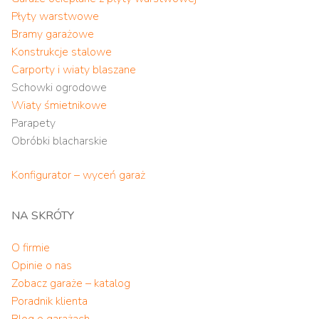
Płyty warstwowe
Bramy garażowe
Konstrukcje stalowe
Carporty i wiaty blaszane
Schowki ogrodowe
Wiaty śmietnikowe
Parapety
Obróbki blacharskie
Konfigurator – wyceń garaż
NA SKRÓTY
O firmie
Opinie o nas
Zobacz garaże – katalog
Poradnik klienta
Blog o garażach