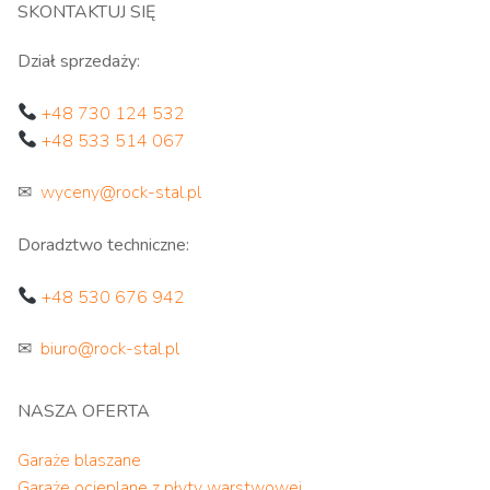
SKONTAKTUJ SIĘ
Dział sprzedaży:
+48 730 124 532
+48 533 514 067
✉
wyceny@rock-stal.pl
Doradztwo techniczne:
+48 530 676 942
✉
biuro@rock-stal.pl
NASZA OFERTA
Garaże blaszane
Garaże ocieplane z płyty warstwowej