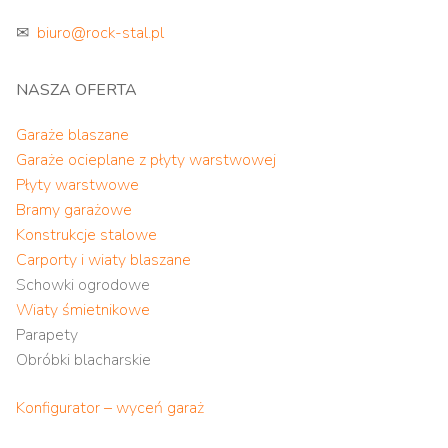
✉
biuro@rock-stal.pl
NASZA OFERTA
Garaże blaszane
Garaże ocieplane z płyty warstwowej
Płyty warstwowe
Bramy garażowe
Konstrukcje stalowe
Carporty i wiaty blaszane
Schowki ogrodowe
Wiaty śmietnikowe
Parapety
Obróbki blacharskie
Konfigurator – wyceń garaż